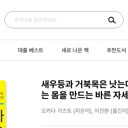
대출 베스트
새로 나온 책
추천도서
새우등과 거북목은 낫는다
는 몸을 만드는 바른 자
오카다 가즈토 (지은이), 이진원 (옮긴이