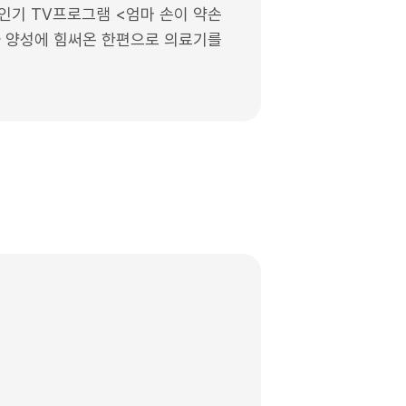
인기 TV프로그램 <엄마 손이 약손
문가 양성에 힘써온 한편으로 의료기를