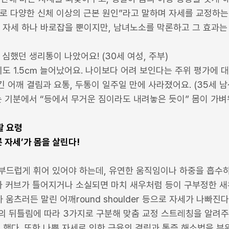
로 다양한 신체 이상의 근본 원인”라고 말하며 자세를 교정하는
 자세 하나 바로잡을 뿐이지만, 남녀노소를 막론하고 그 효과는
 심했던 생리통이 나았어요! (30세 여성, 주부)
 키도 1.5㎝ 늘어났어요. 나이보다 어려 보인다는 주위 평가에 대만
 어깨 결림과 요통, 두통이 일주일 만에 사라졌어요. (35세 남
는 기분에서 “등에서 무거운 짐이라도 내려놓은 듯이” 몸이 가벼워
활 요령
른 자세’가 몸을 살린다!
부드럽게 휘어 있어야 하는데, 유연한 움직임이나 하중을 흡수하
S자 커브가 틀어지거나 소실되면 마치 새우처럼 등이 구부정한 새
 움츠러든 말린 어깨round shoulder 등으로 자세가 나빠진다
의 뒤틀림에 따라 3가지로 구분해 맞춤 교정 스트레칭을 알려주
 했다. 또한 나쁜 자세로 인한 근육의 결림과 통증 해소법을 