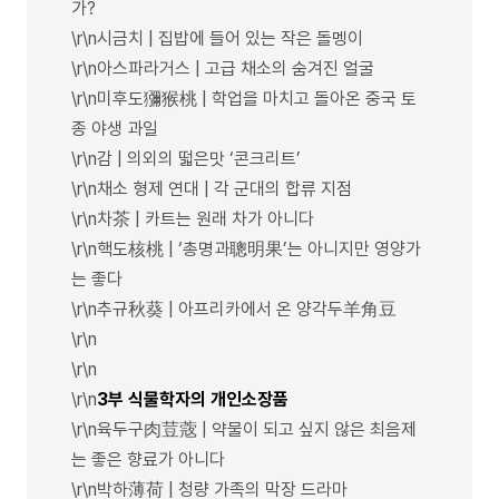
가?
\r\n시금치 | 집밥에 들어 있는 작은 돌멩이
\r\n아스파라거스 | 고급 채소의 숨겨진 얼굴
\r\n미후도獼猴桃 | 학업을 마치고 돌아온 중국 토
종 야생 과일
\r\n감 | 의외의 떫은맛 ‘콘크리트’
\r\n채소 형제 연대 | 각 군대의 합류 지점
\r\n차茶 | 카트는 원래 차가 아니다
\r\n핵도核桃 | ‘총명과聰明果’는 아니지만 영양가
는 좋다
\r\n추규秋葵 | 아프리카에서 온 양각두羊角豆
\r\n
\r\n
\r\n
3부 식물학자의 개인소장품
\r\n육두구肉荳蔲 | 약물이 되고 싶지 않은 최음제
는 좋은 향료가 아니다
\r\n박하薄荷 | 청량 가족의 막장 드라마