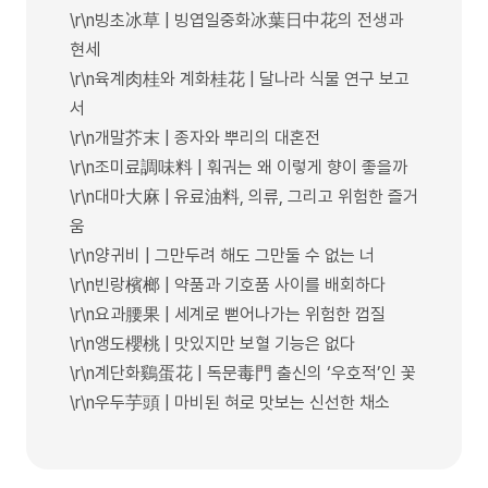
\r\n빙초冰草 | 빙엽일중화冰葉日中花의 전생과
현세
\r\n육계肉桂와 계화桂花 | 달나라 식물 연구 보고
서
\r\n개말芥末 | 종자와 뿌리의 대혼전
\r\n조미료調味料 | 훠궈는 왜 이렇게 향이 좋을까
\r\n대마大麻 | 유료油料, 의류, 그리고 위험한 즐거
움
\r\n양귀비 | 그만두려 해도 그만둘 수 없는 너
\r\n빈랑檳榔 | 약품과 기호품 사이를 배회하다
\r\n요과腰果 | 세계로 뻗어나가는 위험한 껍질
\r\n앵도櫻桃 | 맛있지만 보혈 기능은 없다
\r\n계단화鷄蛋花 | 독문毒門 출신의 ‘우호적’인 꽃
\r\n우두芋頭 | 마비된 혀로 맛보는 신선한 채소