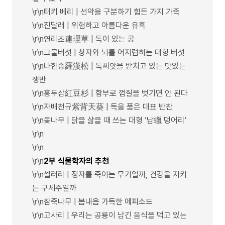
\r\n터키 베리 | 선악을 구분하기 힘든 가지 가족
\r\n진달래 | 위험하고 아름다운 유혹
\r\n연리초連理草 | 독이 있는 콩
\r\n그물버섯 | 창자와 뇌를 어지럽히는 대형 버섯
\r\n나한송羅漢松 | 독씨앗을 받치고 있는 맛있는
쟁반
\r\n홍두삼紅豆杉 | 함부로 껍질을 벗기면 안 된다
\r\n자배천규紫背天葵 | 독을 품은 대표 반찬
\r\n옻나무 | 닭을 삶을 때 쓰는 대형 ‘납蠟 덩어리’
\r\n
\r\n
\r\n
2부 식물학자의 추천
\r\n셀러리 | 정자를 죽이는 무기일까, 건강을 지키
는 구세주일까
\r\n참죽나무 | 봄내음 가득한 에피소드
\r\n고사리 | 우리는 공룡이 남긴 음식을 먹고 있는