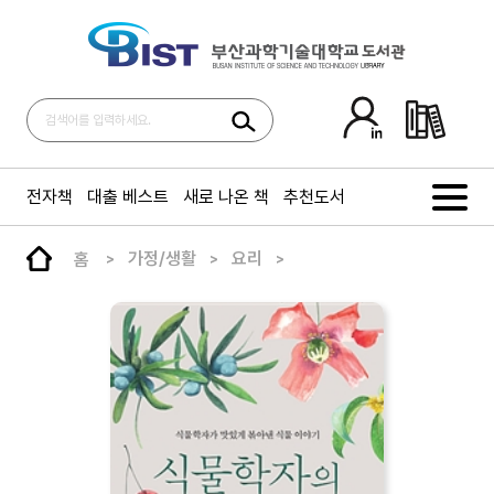
전자책
대출 베스트
새로 나온 책
추천도서
홈
가정/생활
요리