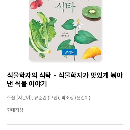
알라딘
식물학자의 식탁 - 식물학자가 맛있게 볶아
낸 식물 이야기
스쥔 (지은이), 류춘톈 (그림), 박소정 (옮긴이)
현대지성