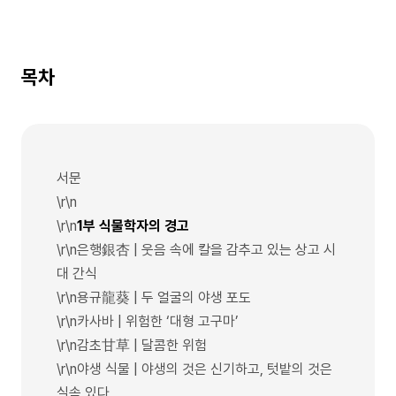
목차
서문
\r\n
\r\n
1부 식물학자의 경고
\r\n은행銀杏 | 웃음 속에 칼을 감추고 있는 상고 시
대 간식
\r\n용규龍葵 | 두 얼굴의 야생 포도
\r\n카사바 | 위험한 ‘대형 고구마’
\r\n감초甘草 | 달콤한 위험
\r\n야생 식물 | 야생의 것은 신기하고, 텃밭의 것은
실속 있다