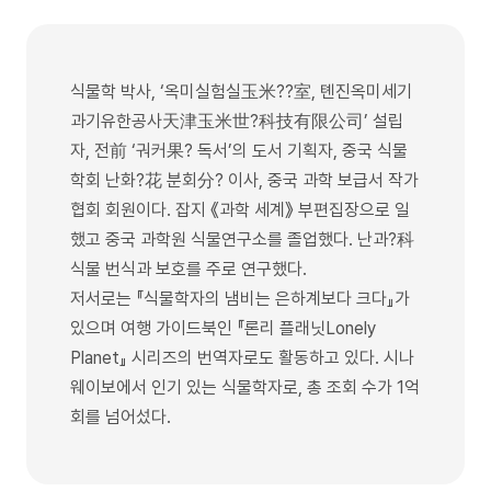
식물학 박사, ‘옥미실험실玉米??室, 톈진옥미세기
과기유한공사天津玉米世?科技有限公司’ 설립
자, 전前 ‘궈커果? 독서’의 도서 기획자, 중국 식물
학회 난화?花 분회分? 이사, 중국 과학 보급서 작가
협회 회원이다. 잡지 《과학 세계》 부편집장으로 일
했고 중국 과학원 식물연구소를 졸업했다. 난과?科
식물 번식과 보호를 주로 연구했다.
저서로는 『식물학자의 냄비는 은하계보다 크다』가
있으며 여행 가이드북인 『론리 플래닛Lonely
Planet』 시리즈의 번역자로도 활동하고 있다. 시나
웨이보에서 인기 있는 식물학자로, 총 조회 수가 1억
회를 넘어섰다.