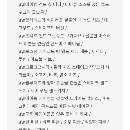
\r\n베이컨 앤드 칩 버티 / 바비큐 소스를 얹은 풀드
포크와 콜슬로 /
\r\n할라페뇨와 베이컨을 곁들인 맥 앤드 치즈 / 대
그우드 / 스테이크와 버섯 /
\r\n초리조 앤드 프로슈토 보카디요 / 달콤한 머스터
드 피클을 곁들인 콘드비프 베이글 /
\r\n보스턴 베이크드 빈 앤드 체더 재플 / 토르타 /
루벤 / 미트볼 서브 /
\r\n크로크므시외 / 필리 치즈 스테이크 / 양고기 샤
와르마 / 소고기, 비트, 염소 치즈 /
\r\n블루치즈와 양파 볶음을 곁들인 스테이크 샌드
위치 / 서머 푸딩 샌드위치 /
\r\n메이플 베이컨을 곁들인 프라이드 엘비스 / 휘핑
크림과 베리 콩포트를 바른 도넛 베이글 /
\r\n구운 파인애플을 얹은 둘세 데 레체 /
\r\n딜 피클 / 비트 피클 / 순무 피클 / 적양파 피클 /
무와 당근 피클 /