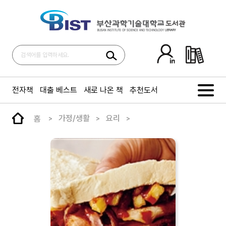
전자책
대출 베스트
새로 나온 책
추천도서
홈
가정/생활
요리