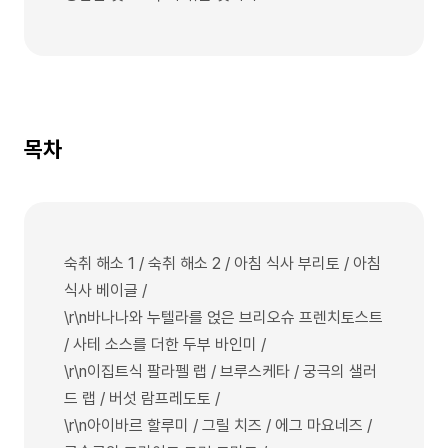
목차
숙취 해소 1 / 숙취 해소 2 / 아침 식사 부리토 / 아침
식사 베이글 /
\r\n바나나와 누텔라를 얹은 브리오슈 프렌치토스트
/ 사테 소스를 더한 두부 바인미 /
\r\n이집트식 팔라펠 랩 / 브루스케타 / 궁극의 샐러
드 랩 / 버섯 람프레도토 /
\r\n아이바르 할루미 / 그릴 치즈 / 에그 마요네즈 /