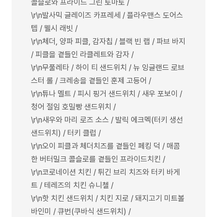
콜슬로와 프라이드 그린 토마토 /
\r\n발사믹 글레이즈 카프레세 / 플라우맨스 도어스
텝 / 웰시 래빗 /
\r\n체더, 양파 피클, 감자칩 / 블랙 빈 랩 / 파브 바지
/ 피클을 곁들인 라클레트와 감자 /
\r\n무풀레타 / 하이 티 샌드위치 / 뉴 잉글랜드 로브
스터 롤 / 크레송을 곁들인 훈제 고등어 /
\r\n튜나 멜트 / 피시 핑거 샌드위치 / 새우 포보이 /
청어 절임 호밀빵 샌드위치 /
\r\n새우와 마리 로즈 소스 / 발릭 에크멕(터키 생선
샌드위치) / 터키 클럽 /
\r\n오이 피클과 체더치즈를 곁들인 페킹 덕 / 매콤
한 버터밀크 콜슬로를 곁들인 프라이드치킨 /
\r\n코로네이션 치킨 / 튀긴 브리 치즈와 터키 바게
트 / 테레즈의 치킨 슈니첼 /
\r\n핫 치킨 샌드위치 / 치킨 지로 / 돼지고기 미트볼
바인미 / 큐번(쿠바식 샌드위치) /