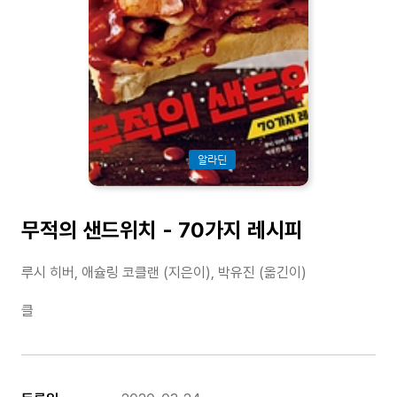
알라딘
무적의 샌드위치 - 70가지 레시피
루시 히버, 애슐링 코클랜 (지은이), 박유진 (옮긴이)
클