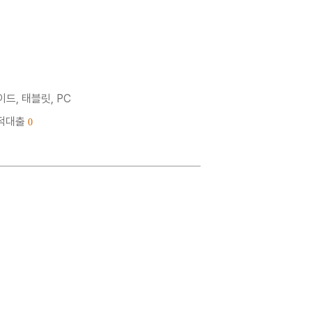
드, 태블릿, PC
누적대출
0