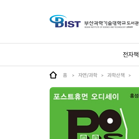
전자책
홈
자연/과학
과학산책