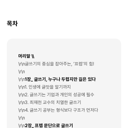
목차
머리말 \\
\r\n글쓰기의 중심을 잡아주는, ‘프렙’의 힘!
\r\n
\r\n
1장_ 글쓰기, 누구나 두렵지만 길은 있다
\r\n1. 인생에 글맛을 알기까지
\r\n2. 글쓰기는 기업과 개인의 성공에 필수
\r\n3. 최재천 교수의 치열한 글쓰기
\r\n4. 글쓰기 공부는 형식보다 구조가 먼저다
\r\n
\r\n
2장_ 프렙 문단으로 글쓰기