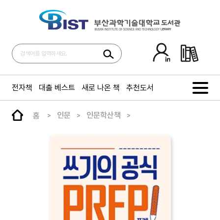
전자책
대출 베스트
새로 나온 책
추천도서
홈
인문
인문학산책