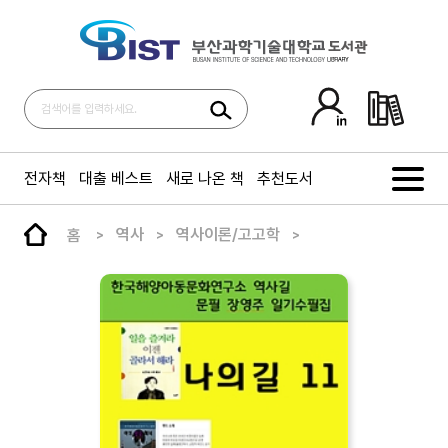
전자책
대출 베스트
새로 나온 책
추천도서
홈
역사
역사이론/고고학