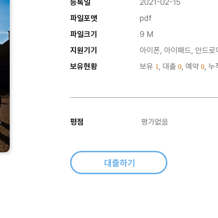
등록일
2021-02-15
파일포맷
pdf
파일크기
9 M
지원기기
아이폰, 아이패드, 안드로이
보유현황
보유
, 대출
, 예약
, 
1
0
0
평점
평가없음
대출하기