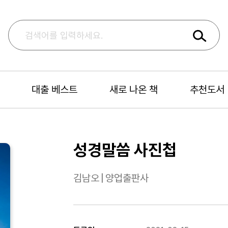
대출 베스트
새로 나온 책
추천도서
성경말씀 사진첩
김남오
|
양업출판사