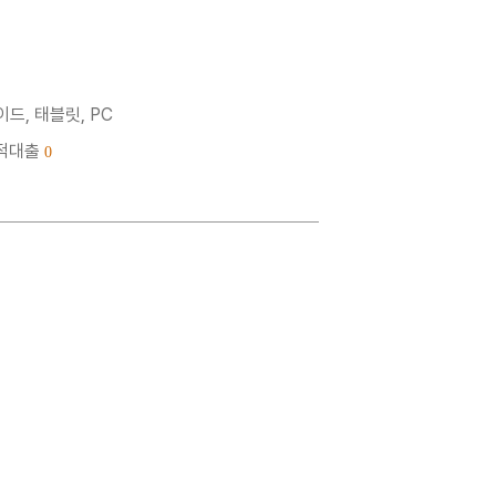
드, 태블릿, PC
누적대출
0