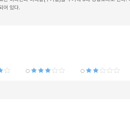
되어 있다.
별점3개
별점2개