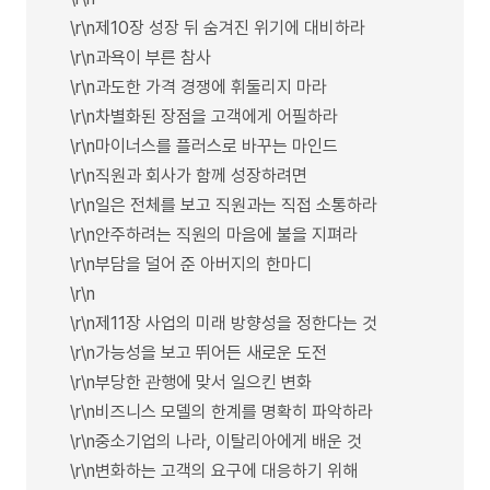
\r\n제10장 성장 뒤 숨겨진 위기에 대비하라
\r\n과욕이 부른 참사
\r\n과도한 가격 경쟁에 휘둘리지 마라
\r\n차별화된 장점을 고객에게 어필하라
\r\n마이너스를 플러스로 바꾸는 마인드
\r\n직원과 회사가 함께 성장하려면
\r\n일은 전체를 보고 직원과는 직접 소통하라
\r\n안주하려는 직원의 마음에 불을 지펴라
\r\n부담을 덜어 준 아버지의 한마디
\r\n
\r\n제11장 사업의 미래 방향성을 정한다는 것
\r\n가능성을 보고 뛰어든 새로운 도전
\r\n부당한 관행에 맞서 일으킨 변화
\r\n비즈니스 모델의 한계를 명확히 파악하라
\r\n중소기업의 나라, 이탈리아에게 배운 것
\r\n변화하는 고객의 요구에 대응하기 위해