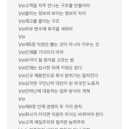
\r\n고객을 자주 만나는 구조를 만들어라
\r\n들리는 정보와 보이는 정보의 차이
\r\n재고를 줄이는 구조
\r\n외부 변수에 촉각을 세워라
\r\n
\r\n제5장 직원은 뽑는 것이 아니라 키우는 것
\r\n인재를 기다리지 마라
\r\n보석이 될 원석을 고르는 법
\r\n인재는 입사한 뒤에 키워도 된다
\r\n신규 채용만으로 회사 분위기는 달라진다
\r\n심각한 구인난의 대안이 된 외국인 노동자
\r\n인력난에 대응하는 업무 방식의 개혁
\r\n
\r\n제6장 인재 경영의 두 가지 원칙
\r\n회사가 커지면 직원의 의식도 바뀌어야 한다
\r\n고객 제일주의와 철저한 능력주의