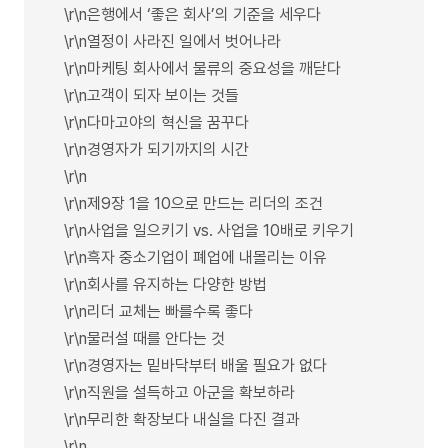
\r\n은행에서 ‘좋은 회사’의 기준을 세우다
\r\n열정이 사라진 일에서 벗어나라
\r\n마케팅 회사에서 물류의 중요성을 깨닫다
\r\n고객이 되자 보이는 것들
\r\n다마고야의 혁신을 꿈꾸다
\r\n경영자가 되기까지의 시간
\r\n
\r\n제9장 1을 10으로 만드는 리더의 조건
\r\n사업을 일으키기 vs. 사업을 10배로 키우기
\r\n흑자 중소기업이 폐업에 내몰리는 이유
\r\n회사를 유지하는 다양한 방법
\r\n리더 교체는 빠를수록 좋다
\r\n물러설 때를 안다는 것
\r\n경영자는 밑바닥부터 배울 필요가 없다
\r\n직원을 설득하고 아군을 확보하라
\r\n무리한 확장보다 내실을 다진 결과
\r\n