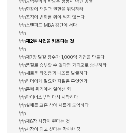
\r\n능력주의의 바탕은 평등이 아닌 공평
\r\n현장에 책임과 권한을 위임하라
\r\n조직에 변화를 줘야 썩지 않는다
\r\n스탠퍼드 MBA 강단에 서다
\r\n
\r\n
제2부 사업을 키운다는 것
\r\n
\r\n제7장 달걀 장수가 1,000억 기업을 만들다
\r\n품질로 승부할 수 없다면 가격으로 승부하라
\r\n새로운 타깃층과 니즈를 발굴하다
\r\n리더에게 필요한 자질은 무엇인가
\r\n존폐 위기에서 일어선 힘
\r\n마이너스부터 다시 시작하다
\r\n실패를 교훈 삼아 새롭게 도약하다
\r\n
\r\n제8장 사장이 된다는 것
\r\n사장이 되고 싶다는 막연한 꿈