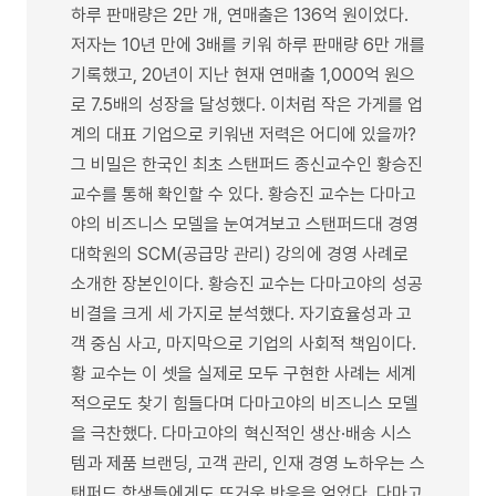
하루 판매량은 2만 개, 연매출은 136억 원이었다.
저자는 10년 만에 3배를 키워 하루 판매량 6만 개를
기록했고, 20년이 지난 현재 연매출 1,000억 원으
로 7.5배의 성장을 달성했다. 이처럼 작은 가게를 업
계의 대표 기업으로 키워낸 저력은 어디에 있을까?
그 비밀은 한국인 최초 스탠퍼드 종신교수인 황승진
교수를 통해 확인할 수 있다. 황승진 교수는 다마고
야의 비즈니스 모델을 눈여겨보고 스탠퍼드대 경영
대학원의 SCM(공급망 관리) 강의에 경영 사례로
소개한 장본인이다. 황승진 교수는 다마고야의 성공
비결을 크게 세 가지로 분석했다. 자기효율성과 고
객 중심 사고, 마지막으로 기업의 사회적 책임이다.
황 교수는 이 셋을 실제로 모두 구현한 사례는 세계
적으로도 찾기 힘들다며 다마고야의 비즈니스 모델
을 극찬했다. 다마고야의 혁신적인 생산·배송 시스
템과 제품 브랜딩, 고객 관리, 인재 경영 노하우는 스
탠퍼드 학생들에게도 뜨거운 반응을 얻었다. 다마고