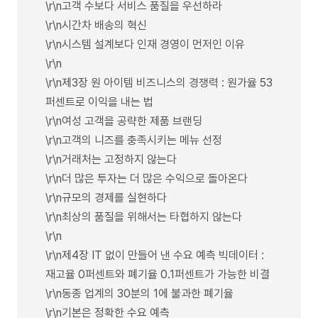
\r\n고객 수보다 서비스 품질을 우선하라
\r\n시간차 배송의 혁신
\r\n시스템 설계보다 인재 경영이 먼저인 이유
\r\n
\r\n제3장 원 아이템 비즈니스의 경쟁력 : 원가율 53
퍼센트로 이익을 내는 법
\r\n여성 고객을 공략한 제품 브랜딩
\r\n고객의 니즈를 충족시키는 메뉴 선정
\r\n거래처는 고정하지 않는다
\r\n더 많은 투자는 더 많은 수익으로 돌아온다
\r\n규모의 경제를 실현하다
\r\n최상의 품질을 위해서는 타협하지 않는다
\r\n
\r\n제4장 IT 없이 만들어 낸 수요 예측 빅데이터 :
재고율 0퍼센트와 폐기율 0.1퍼센트가 가능한 비결
\r\n동종 업계의 30분의 1에 불과한 폐기율
\r\n기본은 정확한 수요 예측