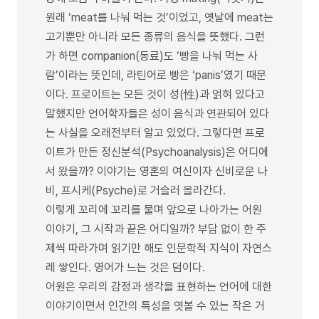
원래 ‘meat를 나눠 먹는 것’이었고, 옛날에 meat는
고기뿐만 아니라 모든 종류의 음식을 뜻했다. 그런
가 하면 companion(동료)도 ‘빵을 나눠 먹는 사
람’이라는 뜻인데, 라틴어로 빵은 ‘panis’였기 때문
이다. 프로이트는 모든 것이 성(性)과 얽혀 있다고
말했지만 언어학자들은 성이 음식과 연관되어 있다
는 사실을 오래전부터 알고 있었다. 그렇다면 프로
이트가 만든 정신분석(Psychoanalysis)은 어디에
서 왔을까? 이야기는 영혼의 여신이자 신비로운 나
비, 프시케(Psyche)로 거슬러 올라간다.
이렇게 꼬리에 꼬리를 물며 앞으로 나아가는 어원
이야기, 그 시작과 끝은 어디일까? 부담 없이 한 주
제씩 따라가며 읽기만 해도 인문학적 지식이 자연스
레 쌓인다. 영어가 느는 것은 덤이다.
어원은 우리의 감정과 생각을 표현하는 언어에 대한
이야기이면서 인간의 특성을 엿볼 수 있는 작은 거