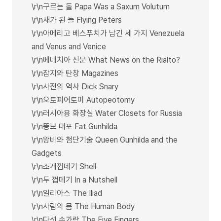
\r\n구르는 돌 Papa Was a Saxum Volutum
\r\n새가 된 돌 Flying Peters
\r\n아메리고 베스푸치가 남긴 세 가지 Venezuela
and Venus and Venice
\r\n베네치아 신문 What News on the Rialto?
\r\n잡지와 탄창 Magazines
\r\n사전의 역사 Dick Snary
\r\n오토피어토미 Autopeotomy
\r\n러시아용 화장실 Water Closets for Russia
\r\n뚱보 대포 Fat Gunhilda
\r\n왕비와 첨단기술 Queen Gunhilda and the
Gadgets
\r\n조개껍데기 Shell
\r\n두 껍데기 In a Nutshell
\r\n일리아스 The Iliad
\r\n사람의 몸 The Human Body
\r\n다섯 손가락 The Five Fingers