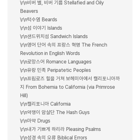
\r\n비버 별, 비버 기름 Stellafied and Oily
Beavers
\r\n턱수염 Beards
\r\n섬 이야기 Islands
\r\n샌드위치섬 Sandwich Islands
\r\n영어 단어 속의 프랑스 혁명 The French
Revolution in English Words
\r\n로망스어 Romance Languages
\r\n유랑 민족 Peripatetic Peoples
\r\n프림로즈 힐을 거쳐 보헤미아에서 캘리포니아까
지 From Bohemia to California (via Primrose
Hill)
\r\n캘리포니아 California
\r\n약쟁이 암살단 The Hash Guys
\r\n마약 Drugs
\r\n내가 기쁘게 하리라 Pleasing Psalms
\r\n성경 속의 오류 Biblical Errors