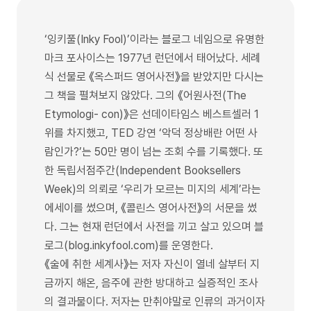
‘잉키풀(Inky Fool)’이라는 블로그 네임으로 유명한
마크 포사이스는 1977년 런던에서 태어났다. 세례
식 선물로 《옥스퍼드 영어사전》을 받았지만 다시는
그 책을 펼쳐보지 않았다. 그의 《어원사전(The
Etymologi- con)》은 선데이타임스 베스트셀러 1
위를 차지했고, TED 강연 ‘악덕 정상배란 어떤 사
람인가?’는 50만 명이 넘는 조회 수를 기록했다. 또
한 독립서점주간(Independent Booksellers
Week)의 의뢰로 ‘우리가 모르는 미지의 세계’라는
에세이를 썼으며, 《콜린스 영어사전》의 서문을 썼
다. 그는 현재 런던에서 사전을 끼고 살고 있으며 블
로그(blog.inkyfool.com)를 운영한다.
《술에 취한 세계사》는 저자 자신이 열네 살부터 지
금까지 해온, 음주에 관한 방대하고 실증적인 조사
의 결과물이다. 저자는 만취야말로 인류의 과거이자