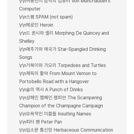
\r\n허풍선이 남작의 컴퓨터 Von Munchausen’s
Computer
\r\n스팸 SPAM (not spam)
\r\n헤로인 Heroin
\r\n드 퀸시와 셸리 Morphing De Quincey and
Shelley
\r\n애주가와 애국가 Star-Spangled Drinking
Songs
\r\n거북이와 가오리 Torpedoes and Turtles
\r\n제독의 활약 From Mount Vernon to
Portobello Road with a Hangover
\r\n술의 역사 A Punch of Drinks
\r\n샴페인 캠페인 챔피언 The Scampering
Champion of the Champagne Campaign
\r\n모욕적인 이름들 Insulting Names
\r\n피터 팬 Peter Pan
\r\n입소문 통신망 Herbaceous Communication