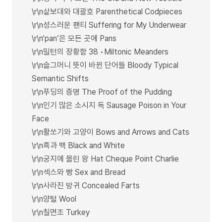
\r\n샅보대와 대괄호 Parenthetical Codpieces
\r\n성스러운 팬티 Suffering for My Underwear
\r\n‘pan’은 모든 곳에 Pans
\r\n밀턴의 장황함 38 •Miltonic Meanders
\r\n슬그머니 뜻이 바뀐 단어들 Bloody Typical
Semantic Shifts
\r\n푸딩의 증명 The Proof of the Pudding
\r\n인기 많은 소시지 독 Sausage Poison in Your
Face
\r\n활쏘기와 고양이 Bows and Arrows and Cats
\r\n흑과 백 Black and White
\r\n궁지에 몰린 왕 Hat Cheque Point Charlie
\r\n섹스와 빵 Sex and Bread
\r\n사라진 방귀 Concealed Farts
\r\n양털 Wool
\r\n칠면조 Turkey