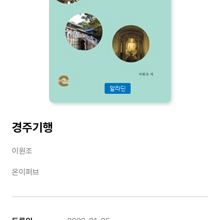
알라딘
경주기행
이원조
온이퍼브