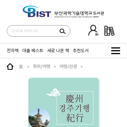
전자책
대출 베스트
새로 나온 책
추천도서
홈
취미/여행
여행/관광