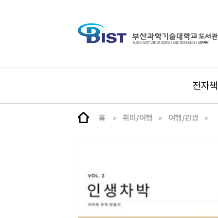
전자책
홈
취미/여행
여행/관광