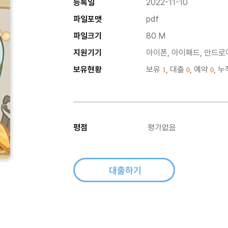
등록일
2022-11-10
파일포맷
pdf
파일크기
80 M
지원기기
아이폰, 아이패드, 안드로이
보유현황
보유
, 대출
, 예약
, 
1
0
0
평점
평가없음
대출하기