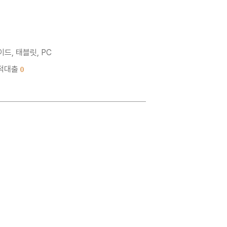
드, 태블릿, PC
누적대출
0