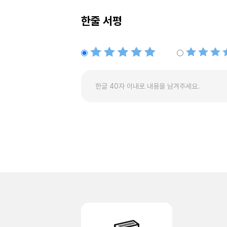
한줄 서평
별점5개
별점4개