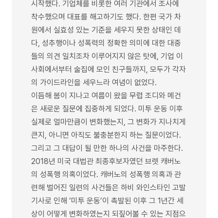
시작했다. 기업체를 비롯한 여러 기관에서 조사에
착수했으며 대표를 해고하기도 했다. 한편 국가 차
원에서 실효성 있는 기준을 세우지 못한 상태인 데
다, 성추행이나 성폭력의 정확한 의미에 대한 대중
들의 의견 일치조차 이루어지지 않은 탓에, 기업 이
사회에서부터 술집에 모인 친구들까지, 모두가 각자
의 가이드라인을 세우느라 여념이 없었다.
이듬해 봄이 지나고 여름이 왔을 무렵 조디와 메건
은 새로운 질문에 집중하게 되었다. 미투 운동 이후
실제로 얼마만큼이 변화했는지, 그 변화가 지나치게
큰지, 아니면 아직도 불충분한지 하는 질문이었다.
그리고 그 대답이 될 만한 하나의 사건을 마주한다.
2018년 미국 대법관 최종후보자였던 브렛 캐버노
의 성폭행 의혹이었다. 캐버노의 성폭행 의혹과 관
련해 벌어진 일련의 사건들은 하비 와인스타인 고발
기사로 인해 ‘미투 운동’이 촉발된 이후 그 1년간 세
상이 어떻게 변화하였는지 되짚어볼 수 있는 지점으