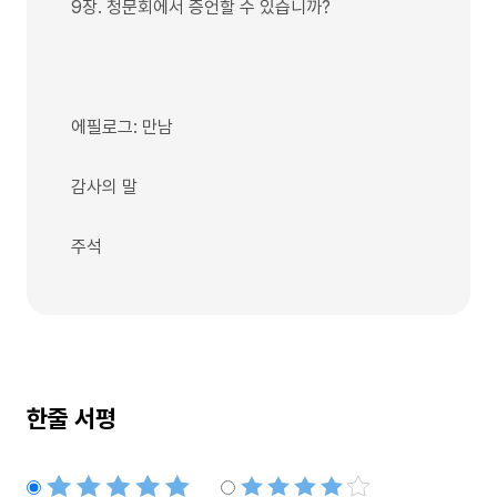
9장. 청문회에서 증언할 수 있습니까?
에필로그: 만남
감사의 말
주석
한줄 서평
별점5개
별점4개