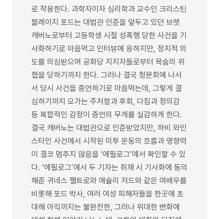
로 작용한다. 과학자이자 심리학과 교수인 크리스틴
블레이지 포드는 대법관 인준을 앞두고 있던 브렛
캐버노로부터 고등학생 시절 성폭행 당한 사건을 기
사화하기로 마음먹고 인터뷰에 응하지만, 정치적 의
도를 의심받으며 공화당 지지자들로부터 목숨의 위
협을 당하기까지 한다. 그러나 결국 청문회에 나서
서 당시 사건을 증언하기로 마음먹는데, 그렇게 결
심하기까지 오가는 주저함과 후회, 다짐과 정의감
등 복합적인 감정이 증언의 무게를 실감하게 한다.
결국 캐버노는 대법관으로 인준받았지만, 하비 와인
스타인 사건에서 시작된 미투 운동의 흐름과 영향력
이 결코 멈추지 않음을 ‘에필로그’에서 확인할 수 있
다. ‘에필로그’에서 두 기자는 취재 시 기사화에 동의
해준 귀네스 팰트로와 애슐리 저드와 같은 여배우를
비롯해 포드 박사, 여러 여성 피해자들을 한곳에 초
대해 아직까지는 불완전한, 그러나 위대한 변화에