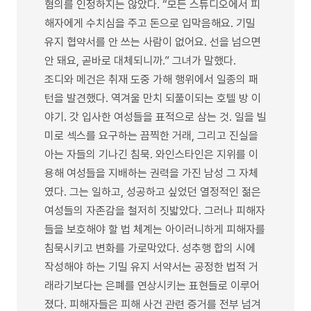
혐의를 인정하지는 않았다. “모든 스튜디오에서 피
해자에게 수치심을 주고 돈으로 입막음해요. 기밀
유지 협약서를 안 쓰는 사람이 없어요. 선을 넘으면
안 돼요, 곧바로 대체되니까.” 그녀가 말했다.
조디와 메건은 취재 도중 가해 행위에서 일종의 패
턴을 발견했다. 역겨울 만치 되풀이되는 호텔 방 이
야기. 갓 입사한 여성들을 표적으로 삼는 것. 일을 빌
미로 섹스를 요구하는 끔찍한 거래, 그리고 진실을
아는 자들의 기나긴 침묵. 와인스타인은 지위를 이
용해 여성들을 지배하는 권력을 가진 남성 그 자체
였다. 그는 일하고, 성공하고 싶었던 열정적인 젊은
여성들의 자존감을 철저히 짓밟았다. 그러나 피해자
들을 보호해야 할 법 체계는 아이러니하게 피해자를
침묵시키고 변화를 가로막았다. 성추행 합의 시에
작성해야 하는 기밀 유지 서약서는 공정한 법적 거
래라기보다는 은폐를 연상시키는 표현들로 이루어
졌다. 피해자들은 피해 사건 관련 증거를 전부 넘겨