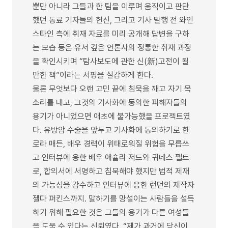
뿐만 아니라 그들과 한 팀을 이루며 움직이고 판단
했던 동료 기자들의 헌신, 그리고 기사 발행 전 와인
스타인 측에 취재 자료를 미리 공개해 답변을 구하
는 모습 등은 유서 깊은 언론사의 정통한 취재 과정
을 확인시키며 “탐사보도에 관한 신(新)고전이 될
만한 책”이라는 서평을 실감하게 한다.
물론 무엇보다 오랜 고민 끝에 침묵을 깨고 자기 목
소리를 내고, 그것의 기사화에 동의한 피해자들의
용기가 아니었으면 애초에 불가능했을 프로젝트였
다. 유방암 수술을 앞두고 기사화에 동의하기로 한
로라 매든, 배우 경력이 위태로워질 위험을 무릅쓰
고 인터뷰에 응한 배우 애슐리 저드와 귀네스 팰트
로, 합의서에 서명하고 침묵해야 했지만 법적 제재
의 가능성을 감수하고 인터뷰에 응한 런던의 제작자
젤다 퍼킨스까지. 말하기를 망설이는 사람들을 설득
하기 위해 필요한 것은 그들의 용기가 다른 여성들
을 도울 수 있다는 신뢰였다. “제가 과거에 당신이