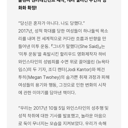
플랜비 엔터테인먼트 제작, 캐리 멀리건 주연의 영
화화 확정!
“당신은 혼자가 아니다. 나도 당했다.”
2017년, 성적 학대를 당한 여성들이 하나둘씩 목소
리를 내며 전 세계적으로 커다란 흐름과 반향을 만
들어낸 미투 운동. 『그녀가 말했다(She Said)』는
‘미투 운동’을 촉발시킨 할리우드 영화제작자 하비
와인스타인의 성범죄를 수면 위로 끌어올린 〈뉴욕타
임스〉의 두 기자, 조디 캔터(Jodi Kantor)와 메건
투히(Megan Twohey)의 숨가쁜 취재 과정과 피해
여성들의 용기와 행동, 그것으로 인한 변화의 시작
에 관한 이야기를 담아낸 책이다.
“우리는 2017년 10월 5일 와인스타인의 성추행 및
성적 착취에 대한 기사를 발표했고, 놀라운 마음으
로 둑이 무너지는 모습을 지켜보았다. 우리가 속해