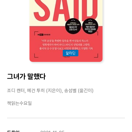
알라딘
그녀가 말했다
조디 캔터, 메건 투히 (지은이), 송섬별 (옮긴이)
책읽는수요일