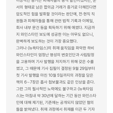
이상적인 증거는 피해자들의 공식 발언이겠지만, 문
서의 형태로 남은 합의금 거래가 증거로 더해진다면
압도적인 힘을 발휘할 것이라는 판단에, 전·현직 직
원들과 피해자들을 통해 관련 법적 기록과 이메일,
회사 내부 문건 등을 획득하기 위해 애썼다. 지금까
지 와인스타인 보도에 성공한 이는 아무도 없으니,
완벽하게 보도하는 것이 가장 중요했다.
그러나 〈뉴욕타임스〉의 취재 움직임을 파악한 하비
와인스타인이 엄청난 명성의 변호인단과 사립탐정
을 고용하며 기사 발행을 저지하기 위해 갖은 수를
썼고, 그 때문에 기사 집필이 결정된 9월 29일부터
첫 기사 발행을 마친 10월 5일까지의 과정을 담은
책의 6∼7장은 흡사 첩보물과도 같은 인상을 준다.
그런 그의 필사적인 노력에도 불구하고 〈뉴욕타임
스〉는 마침내 약 30년에 달하는 기간 동안 와인스타
인에 대해 제기된, 기존에는 공개되지 않았던 혐의
들을 밝혀냈다. 취재 과정에서 취재를 이끈 두 기자