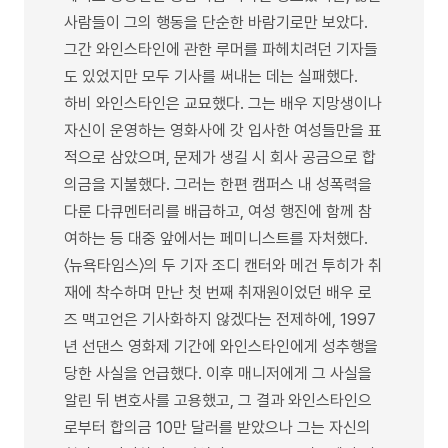
사람들이 그의 행동을 단순한 바람기로만 보았다.
그간 와인스타인에 관한 루머를 파헤치려던 기자들
도 있었지만 모두 기사를 써내는 데는 실패했다.
하비 와인스타인은 교묘했다. 그는 배우 지망생이나
자신이 운영하는 영화사에 갓 입사한 여성들만을 표
적으로 삼았으며, 문제가 생길 시 회사 공금으로 합
의금을 지불했다. 그러는 한편 캠퍼스 내 성폭력을
다룬 다큐멘터리를 배급하고, 여성 행진에 함께 참
여하는 등 대중 앞에서는 페미니스트를 자처했다.
〈뉴욕타임스〉의 두 기자 조디 캔터와 메건 투히가 취
재에 착수하며 만난 첫 번째 취재원이었던 배우 로
즈 맥고언은 기사화하지 않겠다는 전제하에, 1997
년 선댄스 영화제 기간에 와인스타인에게 성추행을
당한 사실을 언급했다. 이후 매니저에게 그 사실을
알린 뒤 변호사를 고용했고, 그 결과 와인스타인으
로부터 합의금 10만 달러를 받았으나 그는 자신의