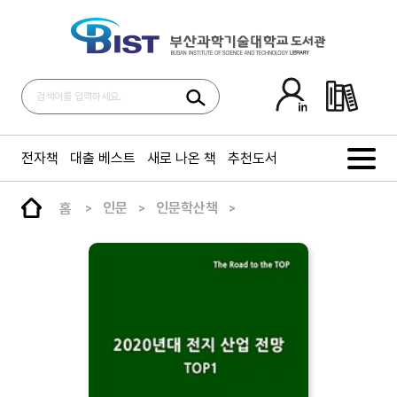
전자책
대출 베스트
새로 나온 책
추천도서
홈
인문
인문학산책