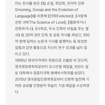
라는 찬사를 받은 《털 손질, 뒷담화, 언어의 진화
Grooming, Gossip and the Evolution of
Language》를 비롯해 《진화Evolution》, 《사랑에
관한 과학The Science of Love》, 《멸종하거나
진화하거나》, 《사회성, 두뇌 진화의 비밀을 푸는 열
쇠》 등 20여 권의 단독 및 공동 저서를 펴냈고, 550
여 편에 달하는 논문과 기사를 발행하는 등 왕성한
집필과 강연 활동으로 자신의 연구 성과를 널리 알
리고 있다.
1998년 영국아카데미 회원으로 선출된 바 있으며,
영국영장류학회로부터 오스만힐 메달을, 핀란드 알
토 대학에서 컴퓨터과학 명예박사학위를 받았다.
2015년 영국왕립인류학회로부터 인류학 발전에 기
여한 공로를 인정받아 헉슬리 기념 메달을 수상하였
다.