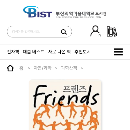
전자책
대출 베스트
새로 나온 책
추천도서
홈
자연/과학
과학산책