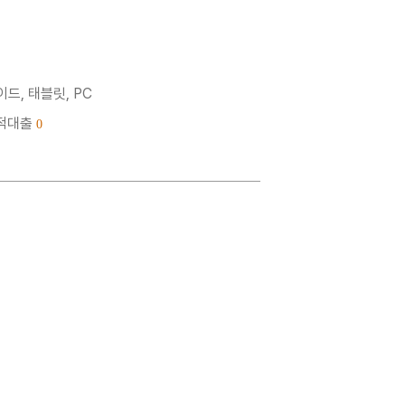
드, 태블릿, PC
누적대출
0