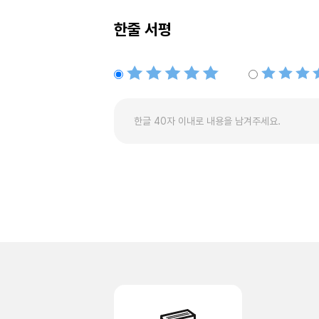
한줄 서평
별점5개
별점4개