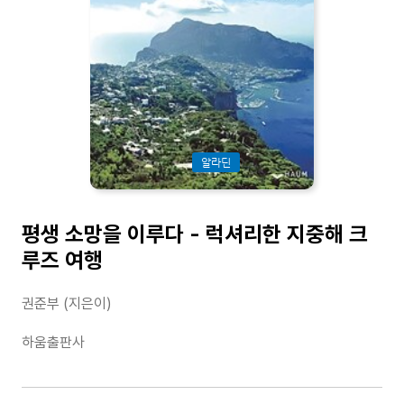
알라딘
평생 소망을 이루다 - 럭셔리한 지중해 크
루즈 여행
권준부 (지은이)
하움출판사