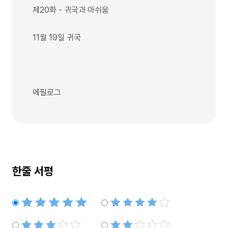
제20화 - 귀국과 아쉬움
11월 19일 귀국
에필로그
한줄 서평
별점5개
별점4개
별점3개
별점2개