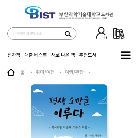
전자책
대출 베스트
새로 나온 책
추천도서
홈
취미/여행
여행/관광