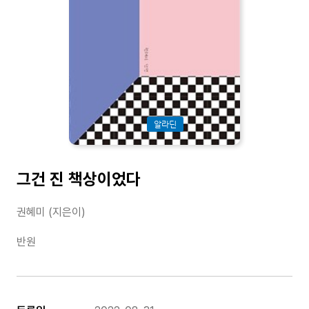
알라딘
그건 진 책상이었다
권혜미 (지은이)
반원