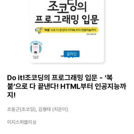
알라딘
Do it!조코딩의 프로그래밍 입문 - ‘복
붙’으로 다 끝낸다! HTML부터 인공지능까
지!
조동근(조코딩), 김형태 (지은이)
이지스퍼블리싱