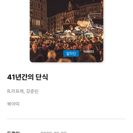
알라딘
41년간의 단식
R.리프레, 강준린
북아띠