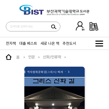
전자책
대출 베스트
새로 나온 책
추천도서
홈
인문
신화/인류학