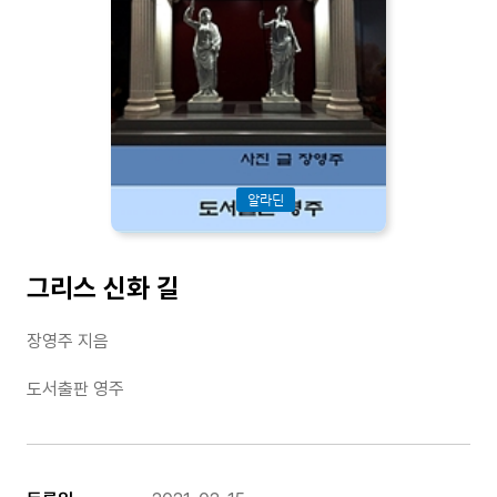
알라딘
그리스 신화 길
장영주 지음
도서출판 영주