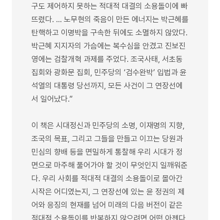
구도 제어하지 못하는 적대적 대결의 소용돌이에 빠
뜨렸다. … 노무현의 죽음이 만든 에너지는 박근혜를
탄핵하고 이명박을 구속한 뒤에도 소멸하지 않았다.
박근혜 지지자의 가슴에는 복수심을 안겼고 진보진
영에는 검찰개혁 과제를 주었다. 조국사태, 서초동
집회와 광화문 집회, 민주당의 ‘검수완박’ 입법과 윤
석열의 대통령 당선까지, 모든 사건이 그 연장선에
서 일어났다.”
이 책은 시대정신과 민주당의 소명, 이재명의 지향,
조국의 목표, 그리고 그들을 만들고 이끄는 당원과
민심의 향배 등을 면밀하게 통찰해 우리 시대가 정
면으로 마주해 풀어가야 할 것이 무엇인지 일깨워준
다. 우리 사회를 적대적 대결의 소용돌이로 몰아간
시작은 어디였는지, 그 연장선에 있는 윤 정권의 제
어와 응징의 현재를 넘어 미래의 다음 버전이 같은
적대적 소용돌이를 반복하지 않으려면 어떤 아젠다