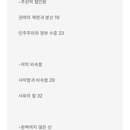
•주관적 철인왕
권력의 제한과 분산 19
민주주의와 정부 수준 23
•악의 비속함
사악함과 비속함 29
사유의 힘 32
•완벽하지 않은 선