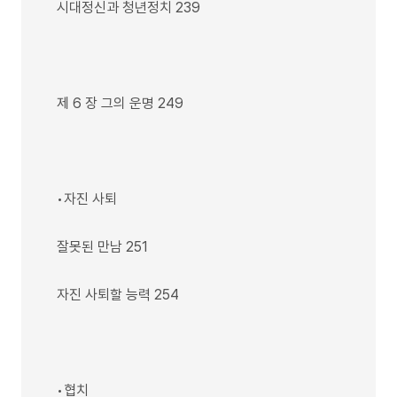
시대정신과 청년정치 239
제 6 장 그의 운명 249
•자진 사퇴
잘못된 만남 251
자진 사퇴할 능력 254
•협치