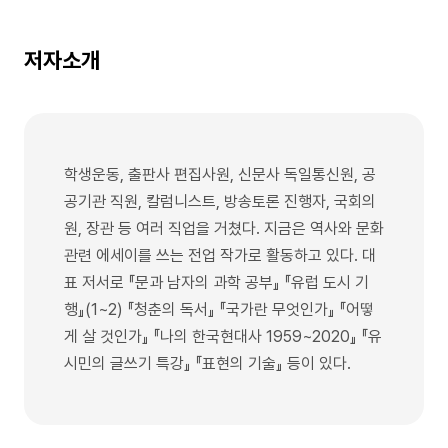
저자소개
학생운동, 출판사 편집사원, 신문사 독일통신원, 공
공기관 직원, 칼럼니스트, 방송토론 진행자, 국회의
원, 장관 등 여러 직업을 거쳤다. 지금은 역사와 문화
관련 에세이를 쓰는 전업 작가로 활동하고 있다. 대
표 저서로 『문과 남자의 과학 공부』 『유럽 도시 기
행』(1~2) 『청춘의 독서』 『국가란 무엇인가』 『어떻
게 살 것인가』 『나의 한국현대사 1959~2020』 『유
시민의 글쓰기 특강』 『표현의 기술』 등이 있다.