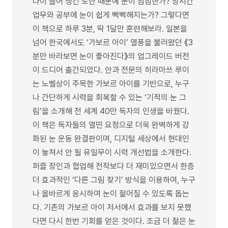
나이 들어 생긴 노안 때문에 눈이 침침한가? 장시간
업무와 공부에 눈이 쉽게 뻑뻑해지는가? 그렇다면
이 책으로 하루 3분, 딱 1달만 훈련해보라. 일본을
넘어 한국에서도 ‘가보르 아이’ 열풍을 불러왔던 《3
분만 바라보면 눈이 좋아진다》의 업그레이드 버전
이 드디어 출간되었다. 안과 전문의 히라마쓰 루이
는 노벨상이 주목한 가보르 아이를 기반으로, 누구
나 간단하게 시력을 회복할 수 있는 ‘기적의 눈 그
림’을 소개해 전 세계 40만 독자의 인생을 바꿨다.
이 책은 독자들의 열띤 요청으로 더욱 완벽하게 강
화된 눈 운동 완결판이며, 디지털 세상에서 현대인
이 놓쳐서 안 될 유일무이 시력 개선법을 소개한다.
퍼즐 장인과 협업해 전작보다 더 재미있으면서 한층
더 효과적인 ‘다른 그림 찾기’ 방식을 이용하여, 누구
나 올바르게 응시하여 눈이 젊어질 수 있도록 돕는
다. 기존의 가보르 아이 저서에서 효과를 보지 못했
다면 다시 한번 기회를 얻은 것이다. 조금 더 젊은 눈