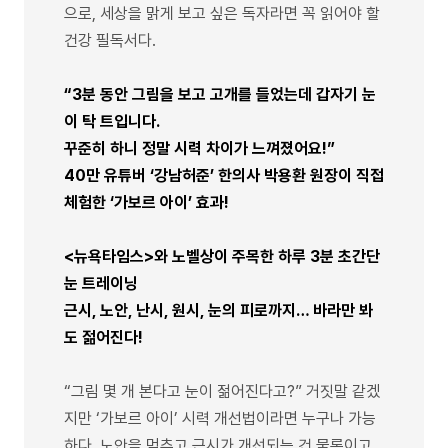
으로, 세상을 맑게 보고 싶은 독자라면 꼭 읽어야 할
건강 필독서다.
“3분 동안 그림을 보고 고개를 들었는데 갑자기 눈
이 탁 트입니다.
꾸준히 하니 정말 시력 차이가 느껴졌어요!”
40만 유튜버 ‘강남허준’ 한의사 박용환 원장이 직접
체험한 ‘가보르 아이’ 효과!
<뉴욕타임스>와 노벨상이 주목한 하루 3분 초간단
눈 트레이닝
근시, 노안, 난시, 원시, 눈의 피로까지… 바라만 봐
도 젊어진다!
“그림 몇 개 본다고 눈이 젊어진다고?” 거짓말 같겠
지만 ‘가보르 아이’ 시력 개선법이라면 누구나 가능
하다. 노안을 멈추고 근시가 개선되는 건 물론이고,