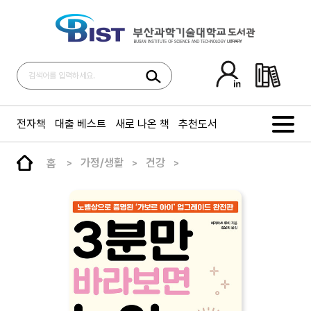
전자책
대출 베스트
새로 나온 책
추천도서
홈
가정/생활
건강