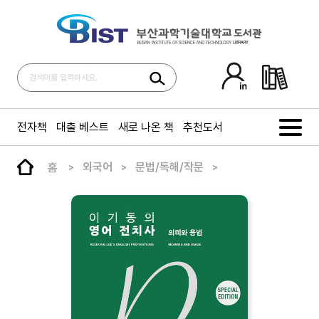
전자책
대출 베스트
새로 나온 책
추천도서
홈
외국어
문법/독해/작문