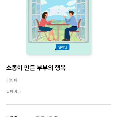
알라딘
소통이 만든 부부의 행복
김병화
유페이퍼