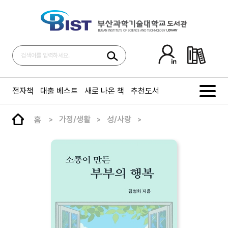
전자책
대출 베스트
새로 나온 책
추천도서
홈
가정/생활
성/사랑