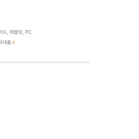
드, 태블릿, PC
누적대출
0