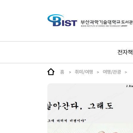
전자책
홈
취미/여행
여행/관광