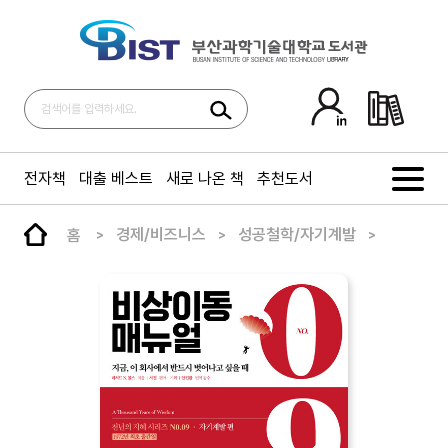
전자책
대출 베스트
새로 나온 책
추천도서
홈
경제/비즈니스
성공철학/자기계발