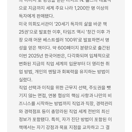
의 아버지’로 명성을 얻은 리처드 N. 볼스의 대표작
으로 지금까지 세계 주요 나라 1,200만 명 이상의
독자에게 판매됐다.
미국 의회도서관이 ‘20세기 독자의 삶을 바꾼 책
25권’으로 발표한 이후, 타임즈 역시 ‘창간 이후 가
장 오래 머문 베스트셀러 100위’로 발표하면서 명
성을 얻은 책이다. 약 600페이지 분량으로 출간된
이번 2025년 한국어판은, 다각화되며 입체적으로
변화된 지금의 직업 세계의 입문부터 더 영리한 취
업 방법, 개인의 멘탈과 회복력을 유지하는 방법이
실렸다.
직업 선택과 이직을 위한 근무지 선택, 주도권을 뺏
기지 않는 면접, 연봉 협상의 핵심 사항과 나만의 비
즈니스를 시작하는 방법까지 직업과 직장, 경력관리
와 경력점프 등이 총망라된 직업 세계 전반의 최신
정보가 포함됐다. 특히, 자가 진단 방법이 포함된 이
책에서는 자기 강점과 목표 지점을 교차하고 그 결