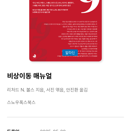
알라딘
비상이동 매뉴얼
리처드 N. 볼스 지음, 서진 엮음, 안진환 옮김
스노우폭스북스