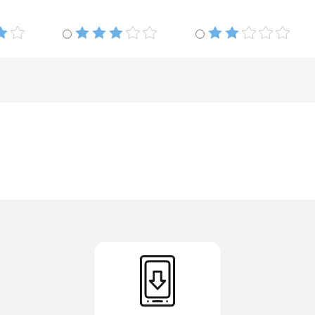
별점3개
별점2개