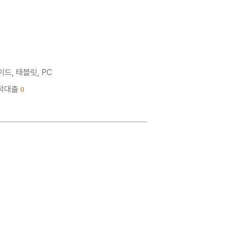
드, 태블릿, PC
누적대출
0