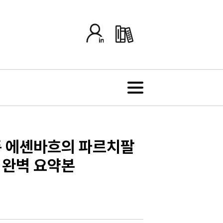
폰 에셴바흐의 파르치팔
분 완벽 요약본