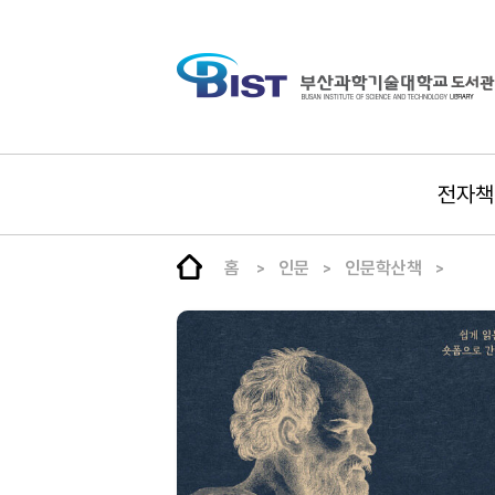
전자책
홈
인문
인문학산책