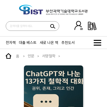
전자책
대출 베스트
새로 나온 책
추천도서
홈
인문
서양철학