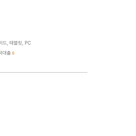
드, 태블릿, PC
누적대출
0