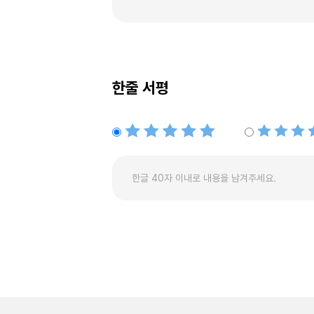
한줄 서평
별점5개
별점4개