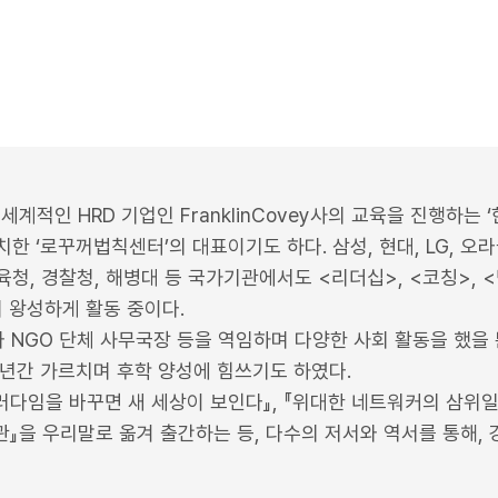
적인 HRD 기업인 FranklinCovey사의 교육을 진행하는 ‘한국
치한 ‘로꾸꺼법칙센터’의 대표이기도 하다. 삼성, 현대, LG, 오
육청, 경찰청, 해병대 등 국가기관에서도 <리더십>, <코칭>, <
 왕성하게 활동 중이다.
와 NGO 단체 사무국장 등을 역임하며 다양한 사회 활동을 했
년간 가르치며 후학 양성에 힘쓰기도 하였다.
패러다임을 바꾸면 새 세상이 보인다』, 『위대한 네트워커의 삼위
관』을 우리말로 옮겨 출간하는 등, 다수의 저서와 역서를 통해,