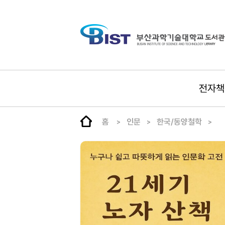
전자책
홈
인문
한국/동양철학