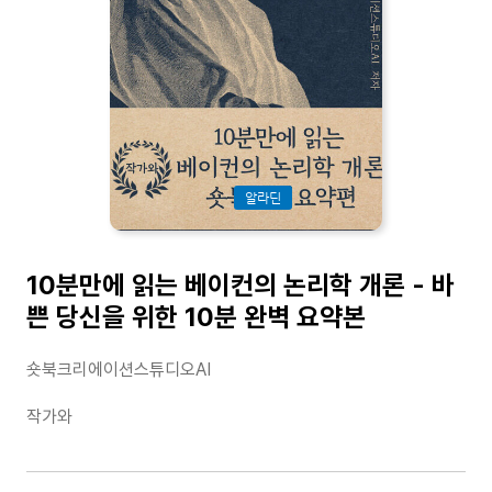
알라딘
10분만에 읽는 베이컨의 논리학 개론 - 바
쁜 당신을 위한 10분 완벽 요약본
숏북크리에이션스튜디오AI
작가와