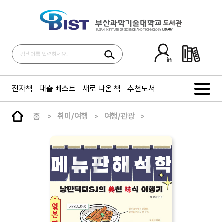
전자책
대출 베스트
새로 나온 책
추천도서
홈
취미/여행
여행/관광