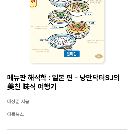
알라딘
메뉴판 해석학 : 일본 편 - 낭만닥터SJ의
美친 味식 여행기
배상준 지음
애플북스