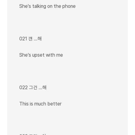
She’s talking on the phone
021 걘 …해
She’s upset with me
022 그건 …해
This is much better