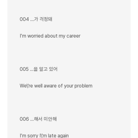
004 …가 걱정돼
I’m worried about my career
005 …을 알고 있어
We\'re well aware of your problem
006 ...해서 미안해
I’m sorry I\'m late again