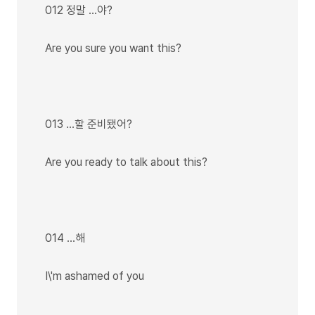
012 정말 …야?
Are you sure you want this?
013 …할 준비됐어?
Are you ready to talk about this?
014 …해
I\'m ashamed of you