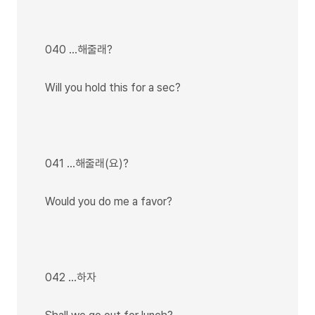
040 …해줄래?
Will you hold this for a sec?
041 …해줄래(요)?
Would you do me a favor?
042 …하자