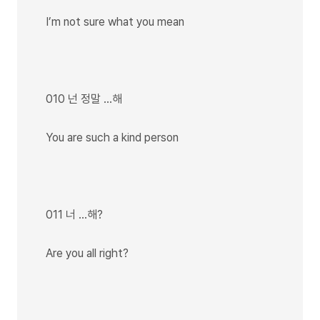
I’m not sure what you mean
010 넌 정말 …해
You are such a kind person
011 너 ...해?
Are you all right?