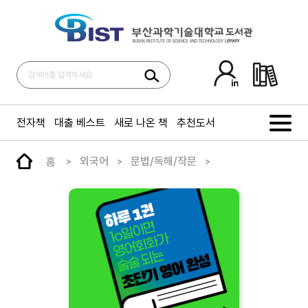
전자책
대출 베스트
새로 나온 책
추천도서
홈
외국어
문법/독해/작문