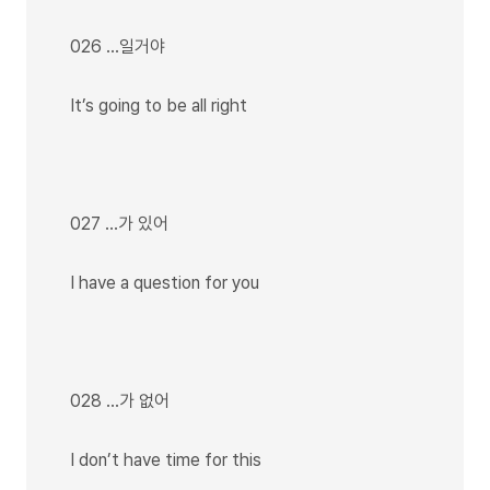
026 …일거야
It’s going to be all right
027 …가 있어
I have a question for you
028 …가 없어
I don’t have time for this