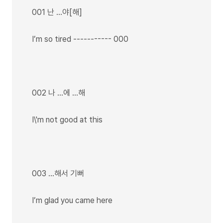
001 난 …야[해]
I’m so tired ----------- 000
002 나 ...에 ...해
I\'m not good at this
003 …해서 기뻐
I’m glad you came here