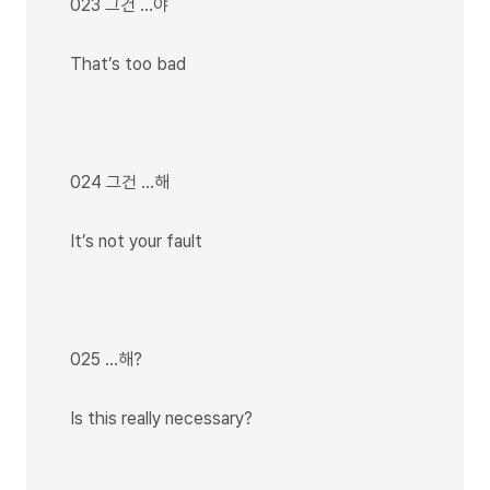
023 그건 …야
That’s too bad
024 그건 …해
It’s not your fault
025 …해?
Is this really necessary?