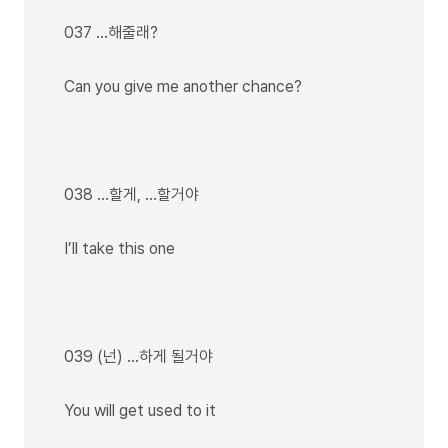
037 …해줄래?
Can you give me another chance?
038 …할게, …할거야
I’ll take this one
039 (넌) …하게 될거야
You will get used to it