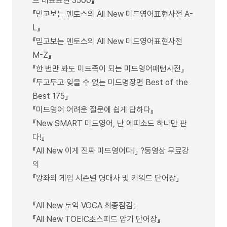
드 대표표현 3500』
『믿고보는 멘토스의 All New 미드영어표현사전 A-
L』
『믿고보는 멘토스의 All New 미드영어표현사전
M-Z』
『한 번만 봐도 미드족이 되는 미드영어패턴사전』
『두고두고 잊을 수 없는 미드명장면 Best of the
Best 175』
『미드영어 어려운 질문에 쉽게 답하다』
『New SMART 미드영어, 난 에피소드 하나만 판
다!』
『All New 이게 진짜 미드영어다!』 ?동영상 무료강
의
『왕좌의 게임 시즌별 명대사 및 키워드 단어장』
『All New 토익 VOCA 최종점검』
『All New TOEIC초스피드 암기 단어장』