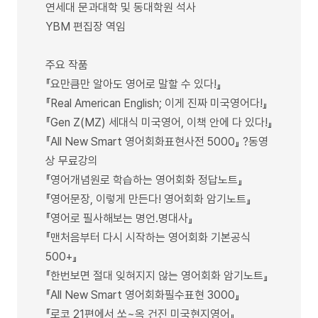
연세대 문과대학 및 동대학원 석사
YBM 편집장 역임
주요 작품
『요만큼만 알아도 영어로 말할 수 있다!』
『Real American English; 이게 진짜 미국영어다!』
『Gen Z(MZ) 세대식 미국영어, 이책 안에 다 있다!』
『All New Smart 영어회화표현사전 5000』 ?동영
상 무료강의
『영어개념원로 학습하는 영어회화 정답노트』
『영어문장, 이렇게 만든다! 영어회화 암기노트』
『영어로 필사해보는 명언.명대사』
『맨처음부터 다시 시작하는 영어회화 기본공식
500+』
『한번보면 절대 잊혀지지 않는 영어회화 암기노트』
『All New Smart 영어회화필수표현 3000』
『로코 21편에서 쏘~옥 건진 미국현지영어』