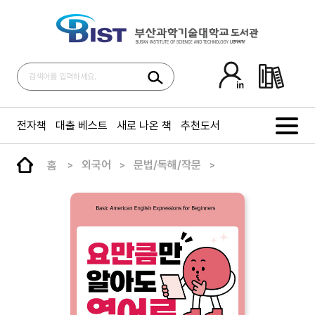
전자책
대출 베스트
새로 나온 책
추천도서
홈
외국어
문법/독해/작문