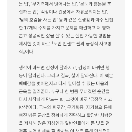
는 법’, ‘무기력에서 벗어나는 법’, ‘분노와 흥분을 조
절하는 법’, ‘걱정이나 긴장에서 자유로워지는 법’,
‘남의 호감을 사는 법’ 등과 같은 실생활과 아주 밀접
한 17개의 주제를 가지고 문제를 해결하고 더 평화
롭고 성공적인 삶을 살 수 있는 실천 가능한 방법을
제시한 것이 바로 『노먼 빈센트 필의 긍정적 사고방
식』이다.
생각이 바뀌면 감정이 달라지고, 감정이 바뀌면 행
동이 달라진다. 그리고 결국, 삶이 달라진다. 이 책은
패배감을 벗어던지고 다시 일어설 수 있는 마음의
근육을 길러준다. 누구나 한 번쯤 무너졌던 순간을
다시 시작하게 만드는 힘, 그것이 바로 ‘긍정적 사고
방식’이다. 극도의 피로감, 무기력증, 자기혐오 등에
빠진 병든 군상을 정확하게 진단하고 합당한 처방전
을 제시해 많은 지성인과 일반인들에게 큰 빛을 던
져준 노먼 빈센트 필 박사는 이 책을 통해 만성적인