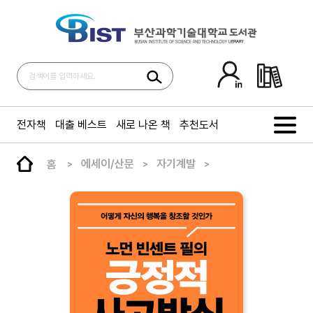
전자책
대출 베스트
새로 나온 책
추천도서
홈
에세이/산문
자기계발