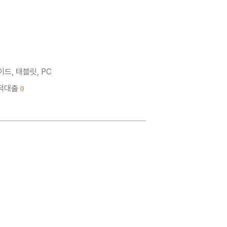
드, 태블릿, PC
누적대출
0