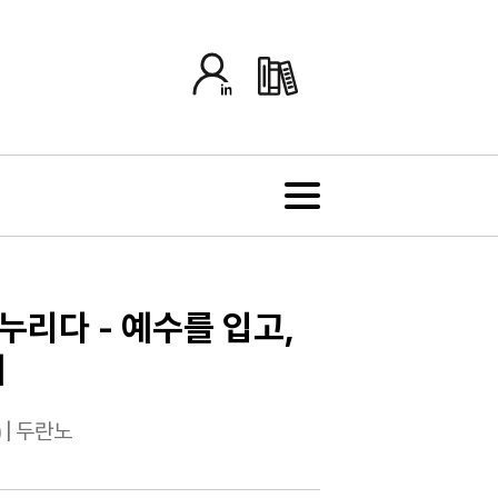
누리다 - 예수를 입고,
께
)
|
두란노