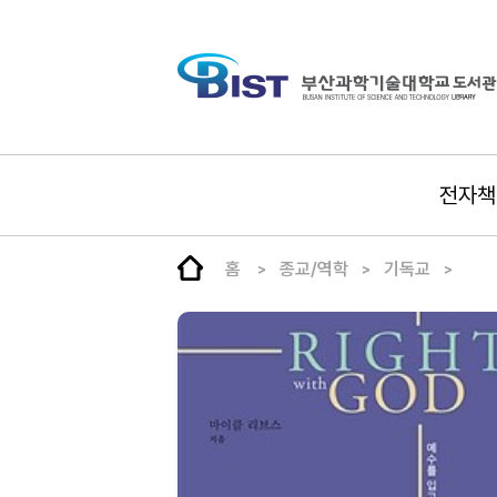
전자책
홈
종교/역학
기독교