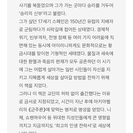
사기를 북돋았으며 그가 가는 곳마다 승리를 거두어
‘승리의 신부’라고 불렸다.
그가 살던 17세기 스페인은 150년간 유럽의 지배자
로 군림하다가 쇠락길에 접어든 상태였다. 경제적
위기, 빈부격차, 전쟁 참패 등 여러 가지 어려움에 직
면해 있는 동시에 아이러니하게도 문화적으로는 황
금시대를 맞이한 기형적인 세태였다. 물질과 세속에
대한 환멸과 죽음의 편재가 모두 공존하던 이 시기
에 그는 어렵게 살아가는 일반 시민들이 자신을 지
키고 지혜롭게 세상을 살아갈 방법을 전하기 위해
이 책을 지었다.
그러나 이 책은 교단의 허락 없이 출간했다는 이유
로 금서로 지정되었고, 시간이 지난 후에 마키아벨
리의 《군주론》에 맞먹는 명저로 명성을 얻었다. 니
체, 쇼펜하우어 등 위대한 지성인들에게 큰 영향을
끼치고 지금까지도 ‘최고의 인생 전략서’로 세상에