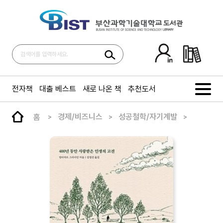
전자책
대출 베스트
새로 나온 책
추천도서
홈
경제/비즈니스
성공철학/자기계발