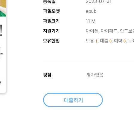
등록일
2023-07-31
파일포맷
epub
파일크기
11 M
지원기기
아이폰, 아이패드, 안드로이
보유현황
보유
, 대출
, 예약
, 
1
0
0
평점
평가없음
대출하기