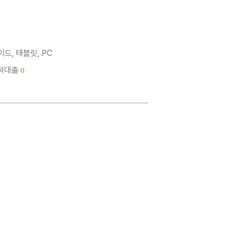
드, 태블릿, PC
누적대출
0