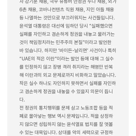
자 강기훈 채용, 극우 유튜버 안정권 누나 채용, 외가
6촌 채용, 코바나컨텐츠 직원 채용, 지인 아들 채용
등 나열하는 것만으로 부끄러워지는 사건들입니다.
윤석열 대통령은 대선에 임하던 당시 “실패했으면
실패를 자인하고 겸손하게 정권을 내놓고 물러가는
것이 책임정치라는 민주주의 본질”이라고 발언한
바 있습니다. 하지만 ‘바이든-날리면’ 사건이나 특히
“UAE의 적은 이란”이라는 발언 등에 대해 그 실수
를 인정하지 않고 장병 격려 취지라는 해명만 반복
해 이란과의 외교 문제로까지 비화하고 말았습니다.
작은 실수 하나도 자인하지 못하면서 실패를 자인하
고 겸손하게 정권을 내놓을 수 있을지 의문이 듭니
다.
전 정권의 통치행위를 문제 삼고 노동조합 등을 적
폐로 몰아넣는 행보 역시 문제입니다. 적을 상정하
지 않으면 성립하지 않는 윤석열표 법치를 잘 엿볼
수 있는 대목입니다. 상대를 악의 세력으로 규정하