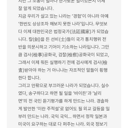
지만 그 조롱이 얼마나 한가로운 일이었는지 이제
잘 알게 되었습니다.
지금 우리가 살고 있는 나라는 ‘경험’이 아니라 아예
‘한번도 상상조차 해보지 못한 나라’입니다. 무엇보
다 이제 대한민국은 법정국가(法廷國家)가 되었습
니다. 칼(劍)을 든 선비(士)들이 국가 통치행위 전
반을 의문시하고 기어이 기소하는 나라입니다. 그만
큼 검사(檢事)공화국, 검찰(檢察)공화국이 되었고,
그래서 이제 뭐든 실행하기 전에 검사에게 검사(檢
査)받아야 하는 거 아니냐는 자조적인 말들이 횡행
한다 합니다.
그리고 안팎으로 부끄러운 나라가 되었습니다. 실수
였다, 송구하다고 하면 될 일을 ‘바이든’과 ‘날리
면’의 전 국민 듣기평가를 하게 만드는 나라. 경솔하
게 발언한 ‘이란 주적설’로 없어도 될 외교 갈등을 일
부러 만드는 나라. 국익 국익… 하면서 정작 일본과
미국이 요구하는 대로 다 퍼주는 나라. 외국 정보기