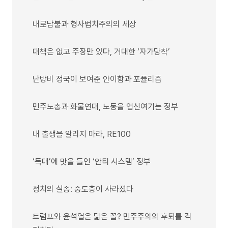
내로남불과 형사법치주의의 세상
대책은 없고 주장만 있다, 거대한 ‘자가당착’
난방비 정국이 보여준 안이함과 포퓰리즘
민주노총과 화물연대, 노동을 업신여기는 정부
내 출생을 알리지 마라, RE100
‘독대’에 맛을 들인 ‘안티 시스템’ 정부
정치의 실종: 중도층이 사라졌다
트럼프와 윤석열은 닮은 꼴? 민주주의의 후퇴를 걱