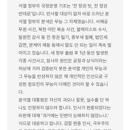
석열 정부의 국정운영 기조는 ‘전 정권 탓, 전 정권
반대로’입니다. 반사할 대상이 없자 바로 드러난 윤
석열 정부의 본색은 무능 그 자체였습니다. 서해공
무원 사건, 북한 어민 북송 사건, 블랙리스트 수사,
탈원전 감사 등 전 정권 털기, 종부세 철폐, 법인세
감면, 문케어 제동 등에서 말도 안 되는 일이 계속 벌
어지고 있습니다. 새 정부 출범 후 1년 동안 발생한
각종 사건사고, 참사의 원인은 공정과 상식이라는
허상에 가려 검증받지 못한 윤석열 개인의 무능과
그 무능을 반성하지 않은 채 개인적인 인선으로 구
성한 참모진의 무능이 더해진 것이라 할 수 있습니
다.
윤석열 대통령은 자신의 과오나 잘못, 실수를 단 하
나도 인정하지 않으려 합니다. 인사가 편중되었다는
비판에 대해 ‘과거에는 민변이 도배하지 않았느냐.’
식으로 대응하고 맙니다. 검찰 편중 인사, 극우주의