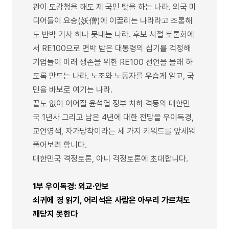
관이 도감청을 해도 제 국민 탓을 하는 나라. 외국 미
디어들이 요승(妖僧)에 이끌리는 나라라고 조롱해
도 반박 기사 하나 못내는 나라. 후보 시절 토론회에
서 RE100으로 면박 받은 대통령의 심기를 걱정해
기업들이 미래 생존을 위한 RE100 선언을 몰래 하
도록 만드는 나라. 노조와 노동자를 우습게 알고, 국
민을 바보로 여기는 나라.
끝도 없이 이어질 윤석열 정부 치하 격동의 대한민
국 1년사 그리고 남은 4년에 대한 전망을 우이독경,
교언영색, 자가당착이라는 세 가지 키워드를 앞세워
풀어보려 합니다.
대한민국 격정토론, 아니 걱정토론에 초대합니다.
1부 우이독경: 외교·안보
쇠귀에 경 읽기, 어리석은 사람은 아무리 가르쳐도
깨닫지 못한다