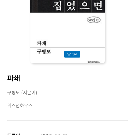
알라딘
파쇄
구병모 (지은이)
위즈덤하우스