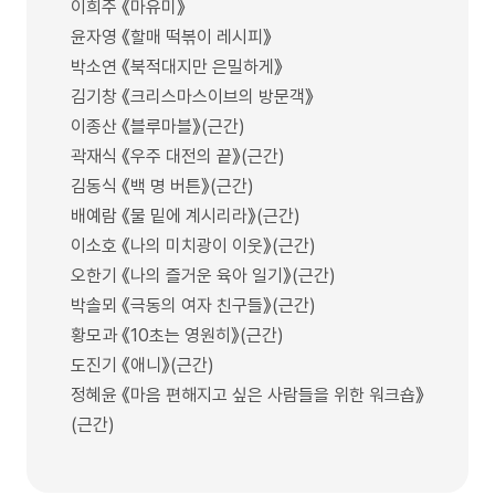
이희주 《마유미》
윤자영 《할매 떡볶이 레시피》
박소연 《북적대지만 은밀하게》
김기창 《크리스마스이브의 방문객》
이종산 《블루마블》(근간)
곽재식 《우주 대전의 끝》(근간)
김동식 《백 명 버튼》(근간)
배예람 《물 밑에 계시리라》(근간)
이소호 《나의 미치광이 이웃》(근간)
오한기 《나의 즐거운 육아 일기》(근간)
박솔뫼 《극동의 여자 친구들》(근간)
황모과 《10초는 영원히》(근간)
도진기 《애니》(근간)
정혜윤 《마음 편해지고 싶은 사람들을 위한 워크숍》
(근간)