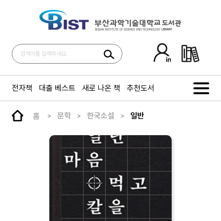
전자책
대출 베스트
새로 나온 책
추천도서
홈
문학
한국소설
일반