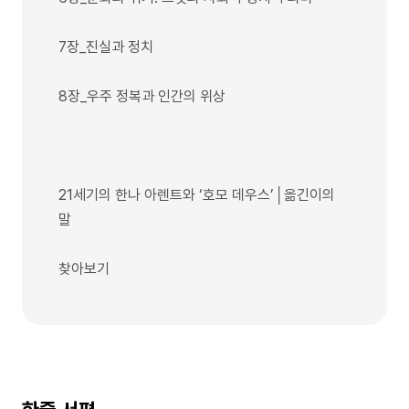
7장_진실과 정치
8장_우주 정복과 인간의 위상
21세기의 한나 아렌트와 ‘호모 데우스’│옮긴이의
말
찾아보기