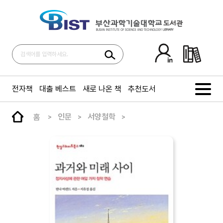
전자책
대출 베스트
새로 나온 책
추천도서
홈
인문
서양철학