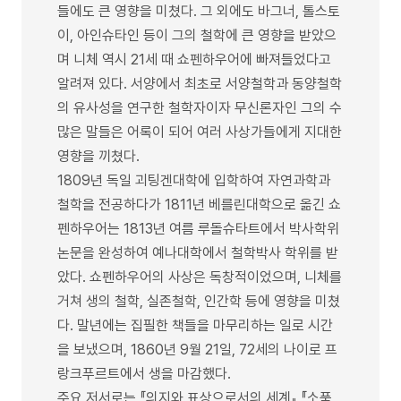
들에도 큰 영향을 미쳤다. 그 외에도 바그너, 톨스토
이, 아인슈타인 등이 그의 철학에 큰 영향을 받았으
며 니체 역시 21세 때 쇼펜하우어에 빠져들었다고
알려져 있다. 서양에서 최초로 서양철학과 동양철학
의 유사성을 연구한 철학자이자 무신론자인 그의 수
많은 말들은 어록이 되어 여러 사상가들에게 지대한
영향을 끼쳤다.
1809년 독일 괴팅겐대학에 입학하여 자연과학과
철학을 전공하다가 1811년 베를린대학으로 옮긴 쇼
펜하우어는 1813년 여름 루돌슈타트에서 박사학위
논문을 완성하여 예나대학에서 철학박사 학위를 받
았다. 쇼펜하우어의 사상은 독창적이었으며, 니체를
거쳐 생의 철학, 실존철학, 인간학 등에 영향을 미쳤
다. 말년에는 집필한 책들을 마무리하는 일로 시간
을 보냈으며, 1860년 9월 21일, 72세의 나이로 프
랑크푸르트에서 생을 마감했다.
주요 저서로는 『의지와 표상으로서의 세계』,『소품