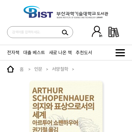
전자책
대출 베스트
새로 나온 책
추천도서
홈
인문
서양철학