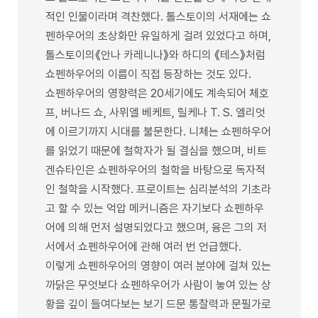
적인 인물이라며 격찬했다. 톨스토이의 서재에는 쇼
펜하우어의 초상화만 유일하게 걸려 있었다고 하며,
톨스토이의《안나 카레니나》와 하디의 《테스》처럼
쇼펜하우어의 이름이 직접 등장하는 것도 있다.
쇼펜하우어의 영향력은 20세기에도 계속되어 체호
프, 버나드 쇼, 사뮈엘 베케트, 릴케나 T. S. 엘리엇
에 이르기까지 시대를 불문한다. 니체는 쇼펜하우어
를 읽었기 때문에 철학자가 될 결심을 했으며, 비트
겐슈타인은 쇼펜하우어의 철학을 바탕으로 독자적
인 철학을 시작했다. 프로이트는 심리분석의 기초라
고 할 수 있는 억압 메커니즘은 자기보다 쇼펜하우
어에 의해 먼저 설명되었다고 했으며, 융은 그의 저
서에서 쇼펜하우어에 관해 여러 번 언급했다.
이렇게 쇼펜하우어의 영향이 여러 분야에 걸쳐 있는
까닭은 무엇보다 쇼펜하우어가 사람이 놓여 있는 상
황을 깊이 들여다보는 보기 드문 통찰력과 문필가로