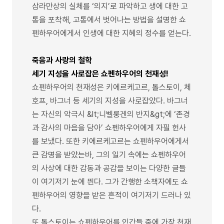
삼라만상의 실체를 ‘의지’로 파악하고 생에 대한 고
통을 포착해, 고통에서 벗어나는 방법을 설명한 쇼
펜하우어에게서 인생에 대한 지혜의 정수를 얻는다.
죽음과 사랑의 철학
세기 지성을 사로잡은 쇼펜하우어의 천재성!
쇼펜하우어의 천재성은 키에르케고르, 톨스토이, 체
호프, 바그너 등 세기의 지성을 사로잡았다. 바그너
는 자신의 악극시 &lt;니벨룽겐의 반지&gt;에 ‘존경
과 감사의 마음을 담아’ 쇼펜하우어에게 자필 헌사
를 보냈다. 또한 키에르케고르는 쇼펜하우어에게서
큰 감명을 받았는바, 그의 일기 속에는 쇼펜하우어
의 사상에 대한 감동과 공감을 보이는 다양한 글들
이 여기저기 눈에 띈다. 그가 간행한 소책자에도 쇼
펜하우어의 영향을 받은 흔적이 여기저기 드러나 있
다.
또 톨스토이는 쇼펜하우어를 인간들 중에 가장 천재