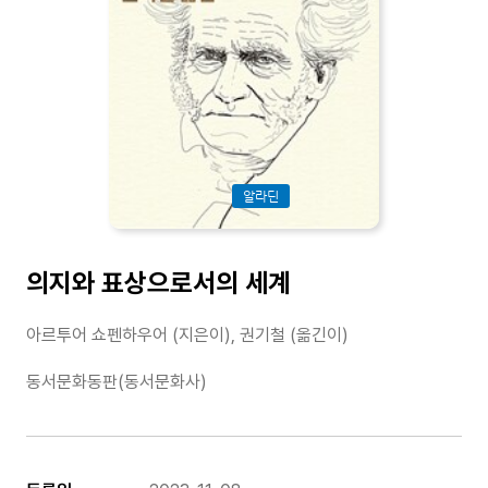
알라딘
의지와 표상으로서의 세계
아르투어 쇼펜하우어 (지은이), 권기철 (옮긴이)
동서문화동판(동서문화사)