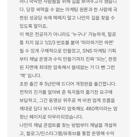
려니 막막한 사람들을 위해 길을 보여주고자 했습니
다. 당장 써먹을 수 없는 마케팅 원론과 한 사람에 국
한된 성공담 속에 헤매지 말고 나만의 길을 찾을 수
있도록 말이죠.
이 책은 전공자가 아니라도 ‘누구나’ 가능하게, 말로
퉁 치지 않고 1/2/3 번호를 붙여 ‘따라하기만 하면’
될 수 있게 구체적으로 만들었고, SNS 마케팅 기획
부터 채널 운영과 수익 만들기까지 진짜 ‘되는’, 한정
된 지면에 최대한 압축해서 쓸데없는 거 다 뺀 그런
‘책’ 입니다.
초판 출간 후 5년만에 드디어 개정판을 출간합니다.
전작의 진가를 알아봐 준 독자들의 줄기찬 요구에
보답하고, 그간 동영상 위주로 싹 바뀐 업계 흐름을
제대로 담다 보니 아무리 압축해도 480쪽이라는 엄
청난 페이지로 마무리되었습니다.
나만의 채널 콘셉트를 찾는 방법부터 채널을 개설하
고, 블로그/인스타그램/유튜브를 통합 운영해 수익