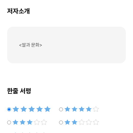
저자소개
<쌀과 문화>
한줄 서평
별점5개
별점4개
별점3개
별점2개