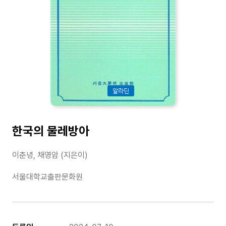
알라딘
한국의 물레방아
이춘녕, 채영암 (지은이)
서울대학교출판문화원