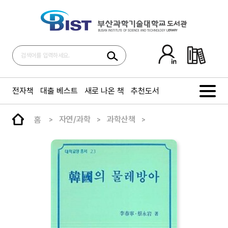
전자책
대출 베스트
새로 나온 책
추천도서
홈
자연/과학
과학산책