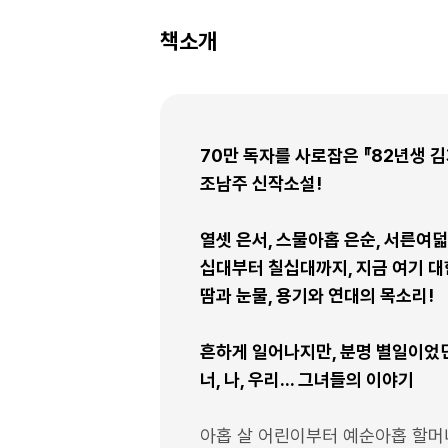
책소개
70만 독자를 사로잡은 『82년생 
조남주 신작소설!
열셋 은서, 스물아홉 은순, 서른여덟 
십대부터 칠십대까지, 지금 여기 대
땀과 눈물, 용기와 연대의 목소리!
흔하게 일어나지만, 분명 별일이었
너, 나, 우리... 그녀들의 이야기
아홉 살 어린이부터 예순아홉 할머