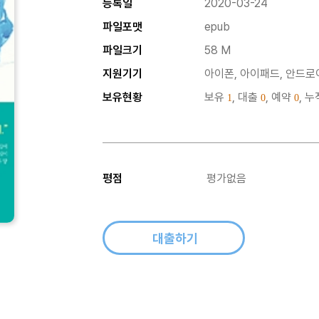
등록일
2020-03-24
파일포맷
epub
파일크기
58 M
지원기기
아이폰, 아이패드, 안드로이
보유현황
보유
, 대출
, 예약
, 
1
0
0
평점
평가없음
대출하기