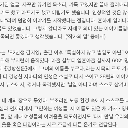
기된 얼굴, 자꾸만 끊기던 목소리, 가득 고였지만 끝내 흘러내
기도 했고 아프기도 했고 어렵기도 했습니다. 인상적인 것은 많
아닌데”라며 덤덤히 이야기를 시작했다는 점입니다. 흔하게 일어
들도 있었습니다. 그렇지 않더라도 자체로 의미 있는 이야기들입
록되면 좋겠다고 생각했습니다. (‘작가의 말’ 중에서)
가는 『82년생 김지영』 출간 이후 “특별하지 않고 별일도 아닌”
 위해 부지런히 움직였다. 아홉 살부터 일흔아홉 살까지 60여
월까지 《경향신문》에서 「그녀의 이름을 부르다」라는 제목의 르포 
가 더 경청한 저마다의 인생은 소설로 다시 쓰이고 28편의 이야
에서 뉴스에서, 겪거나 목격했지만 ‘별일 아니’라며 스스로 삼켜
는 네 개의 장으로 묶였다. 부조리한 노동 환경 속에서 스스로를
중심과 언저리에서 고민하는 여성들, 제 이름도 잊은 채 가사ㆍ양
들, 앞 세대 여성들의 어려움을 목도하면서도 ‘다시 만날 우리의
 웃음 혹은 다짐이라는 서로 조금씩 다른 온기로 전달된다.