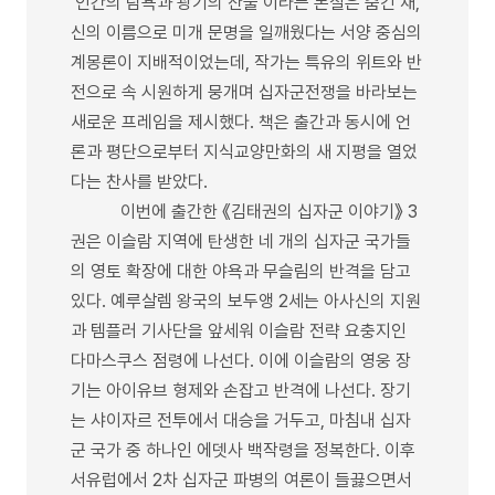
‘인간의 탐욕과 광기의 산물’이라는 본질은 숨긴 채,
신의 이름으로 미개 문명을 일깨웠다는 서양 중심의
계몽론이 지배적이었는데, 작가는 특유의 위트와 반
전으로 속 시원하게 뭉개며 십자군전쟁을 바라보는
새로운 프레임을 제시했다. 책은 출간과 동시에 언
론과 평단으로부터 지식교양만화의 새 지평을 열었
다는 찬사를 받았다.
이번에 출간한 《김태권의 십자군 이야기》 3
권은 이슬람 지역에 탄생한 네 개의 십자군 국가들
의 영토 확장에 대한 야욕과 무슬림의 반격을 담고
있다. 예루살렘 왕국의 보두앵 2세는 아사신의 지원
과 템플러 기사단을 앞세워 이슬람 전략 요충지인
다마스쿠스 점령에 나선다. 이에 이슬람의 영웅 장
기는 아이유브 형제와 손잡고 반격에 나선다. 장기
는 샤이자르 전투에서 대승을 거두고, 마침내 십자
군 국가 중 하나인 에뎃사 백작령을 정복한다. 이후
서유럽에서 2차 십자군 파병의 여론이 들끓으면서