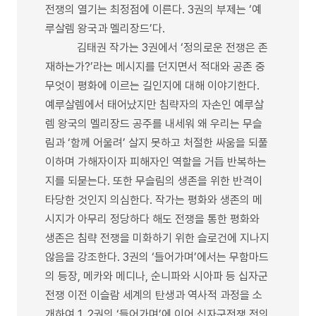
전쟁의 열기는 최정점에 이른다. 3권의 부제는 ‘예
루살렘 왕국과 멜리장드’다.
김태권 작가는 3권에서 ‘정의로운 전쟁은 존
재하는가?’라는 메시지를 던지면서 적대와 공존 중
무엇이 평화에 이르는 길인지에 대해 이야기한다.
예루살렘에서 태어났지만 침략자의 자손인 예루살
렘 왕국의 멜리장드 공주를 내세워 왜 우리는 무슬
림과 ‘함께 어울려’ 살지 못하고 처절한 싸움을 되풀
이하며 가해자이자 피해자인 역할을 거듭 반복하는
지를 되묻는다. 또한 무슬림의 생존을 위한 반격이
타당한 것인지 의심한다. 작가는 평화와 생존의 메
시지가 아무리 정당하다 해도 전쟁을 통한 평화와
생존은 침략 전쟁을 미화하기 위한 슬로건에 지나지
않음을 강조한다. 3권의 ‘들어가며’에서는 무함마드
의 등장, 메카와 메디나, 순니파와 시아파 등 십자군
전쟁 이전 이슬람 세계의 탄생과 역사적 과정을 소
개하여 1, 2권의 ‘들어가며’에 이어 십자군전쟁 전의