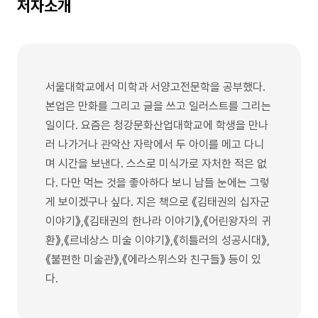
저자소개
서울대학교에서 미학과 서양고전문학을 공부했다.
본업은 만화를 그리고 글을 쓰고 일러스트를 그리는
일이다. 요즘은 청강문화산업대학교에 학생을 만나
러 나가거나 관악산 자락에서 두 아이를 메고 다니
며 시간을 보낸다. 스스로 미식가로 자처한 적은 없
다. 다만 먹는 것을 좋아하다 보니 남들 눈에는 그렇
게 보이겠구나 싶다. 지은 책으로 《김태권의 십자군
이야기》,《김태권의 한나라 이야기》,《어린왕자의 귀
환》,《르네상스 미술 이야기》,《히틀러의 성공시대》,
《불편한 미술관》,《에라스뮈스와 친구들》 등이 있
다.