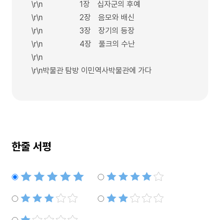
\r\n 1장 십자군의 후예
\r\n 2장 음모와 배신
\r\n 3장 장기의 등장
\r\n 4장 풀크의 수난
\r\n
\r\n박물관 탐방 이민역사박물관에 가다
한줄 서평
별점5개
별점4개
별점3개
별점2개
별점1개