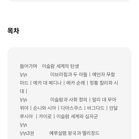
목차
들어가며 이슬람 세계의 탄생
\r\n 이브라힘과 두 아들｜예언자 무함
마드｜메카 대 메디나｜메카 순례｜정통 칼리파 시
대｜
\r\n 이슬람과 사회 정의｜알리 대 무아
위야｜순니와 시아｜다마스쿠스｜바그다드｜안달
루시아 ｜카이로｜이슬람 세계와 십자군
\r\n
\r\n3권 예루살렘 왕국과 멜리장드