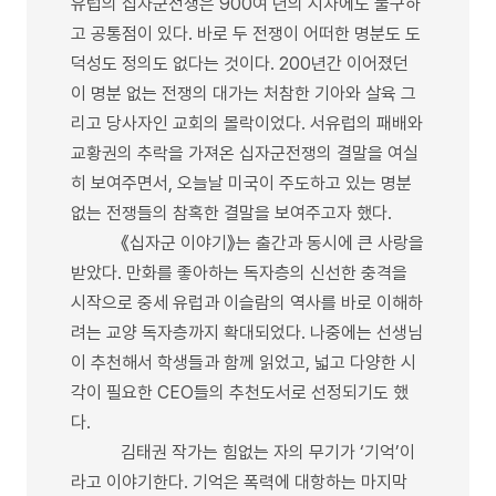
유럽의 십자군전쟁은 900여 년의 시차에도 불구하
고 공통점이 있다. 바로 두 전쟁이 어떠한 명분도 도
덕성도 정의도 없다는 것이다. 200년간 이어졌던
이 명분 없는 전쟁의 대가는 처참한 기아와 살육 그
리고 당사자인 교회의 몰락이었다. 서유럽의 패배와
교황권의 추락을 가져온 십자군전쟁의 결말을 여실
히 보여주면서, 오늘날 미국이 주도하고 있는 명분
없는 전쟁들의 참혹한 결말을 보여주고자 했다.
《십자군 이야기》는 출간과 동시에 큰 사랑을
받았다. 만화를 좋아하는 독자층의 신선한 충격을
시작으로 중세 유럽과 이슬람의 역사를 바로 이해하
려는 교양 독자층까지 확대되었다. 나중에는 선생님
이 추천해서 학생들과 함께 읽었고, 넓고 다양한 시
각이 필요한 CEO들의 추천도서로 선정되기도 했
다.
김태권 작가는 힘없는 자의 무기가 ‘기억’이
라고 이야기한다. 기억은 폭력에 대항하는 마지막