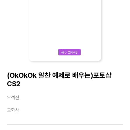
웅진OPMS
(OkOkOk 알찬 예제로 배우는)포토샵
CS2
우석진
교학사