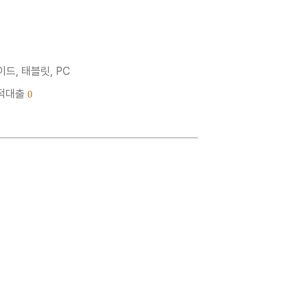
드, 태블릿, PC
누적대출
0