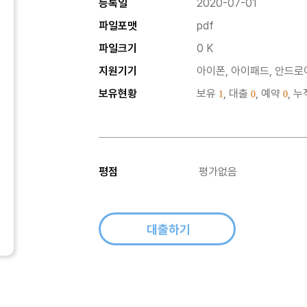
등록일
2020-07-01
파일포맷
pdf
파일크기
0 K
지원기기
아이폰, 아이패드, 안드로이
보유현황
보유
, 대출
, 예약
, 
1
0
0
평점
평가없음
대출하기