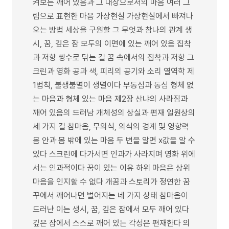
켜보는 깨어 있음과 그 대상으로서의 마음 여러 그
림으로 표현한 마음 가상현실 가상현실에서 빠져나
오는 방법 세상을 구원할 그 무엇과 참나의 관계 생
시, 꿈, 깊은 잠 모두의 이면에 있는 깨어 있음 집착
과 저항 쌍수로 닦는 길 꿈 속에서의 집착과 저항 그
크린과 영화 공과 색, 피리의 공기와 소리 열역학 제
1법칙, 불생불멸이 생멸이다 부동심과 동심 형체 없
는 마음과 형체 있는 마음 제2장 산냐의 사라짐과
깨어 있음의 드러남 개체성의 상실과 편재 일원상의
세 가지 길 참마음, 무의식, 의식의 경계 및 영향력
몸 안과 몸 밖에 있는 마음 두 변을 알면 x값을 알 수
있다 스크린에 다가서면 인과가 사라지며 영화 위에
서는 인과적이다 꿈이 있는 이유 하위 마음은 상위
마음을 인지할 수 없다 개꿈과 스토리가 정연한 꿈
꾸에서 깨어나면 벌어지는 네 가지 상태 참마음이
드러난 이는 생시, 꿈, 깊은 잠에서 모두 깨어 있다
깊은 잠에서 스스로 깨어 있는 각성은 편재한다 의