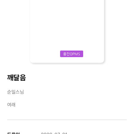
웅진OPMS
깨달음
순일스님
여래