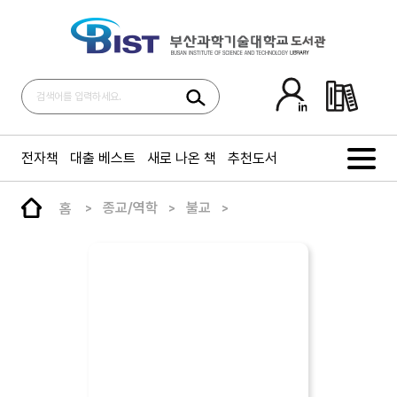
전자책
대출 베스트
새로 나온 책
추천도서
홈
종교/역학
불교