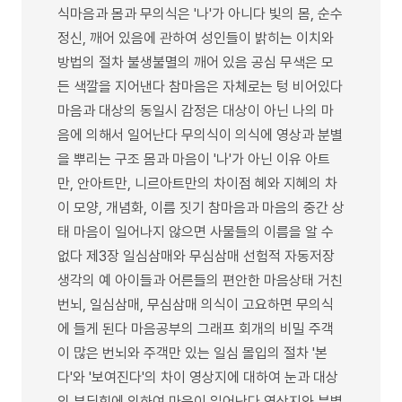
식마음과 몸과 무의식은 '나'가 아니다 빛의 몸, 순수
정신, 깨어 있음에 관하여 성인들이 밝히는 이치와
방법의 절차 불생불멸의 깨어 있음 공심 무색은 모
든 색깔을 지어낸다 참마음은 자체로는 텅 비어있다
마음과 대상의 동일시 감정은 대상이 아닌 나의 마
음에 의해서 일어난다 무의식이 의식에 영상과 분별
을 뿌리는 구조 몸과 마음이 '나'가 아닌 이유 아트
만, 안아트만, 니르아트만의 차이점 혜와 지혜의 차
이 모양, 개념화, 이름 짓기 참마음과 마음의 중간 상
태 마음이 일어나지 않으면 사물들의 이름을 알 수
없다 제3장 일심삼매와 무심삼매 선험적 자동저장
생각의 예 아이들과 어른들의 편안한 마음상태 거친
번뇌, 일심삼매, 무심삼매 의식이 고요하면 무의식
에 들게 된다 마음공부의 그래프 회개의 비밀 주객
이 많은 번뇌와 주객만 있는 일심 몰입의 절차 '본
다'와 '보여진다'의 차이 영상지에 대하여 눈과 대상
의 부딪힘에 의하여 마음이 일어난다 영상지와 분별