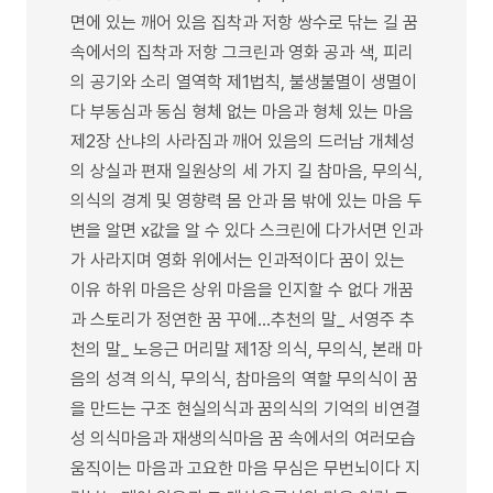
면에 있는 깨어 있음 집착과 저항 쌍수로 닦는 길 꿈
속에서의 집착과 저항 그크린과 영화 공과 색, 피리
의 공기와 소리 열역학 제1법칙, 불생불멸이 생멸이
다 부동심과 동심 형체 없는 마음과 형체 있는 마음
제2장 산냐의 사라짐과 깨어 있음의 드러남 개체성
의 상실과 편재 일원상의 세 가지 길 참마음, 무의식,
의식의 경계 및 영향력 몸 안과 몸 밖에 있는 마음 두
변을 알면 x값을 알 수 있다 스크린에 다가서면 인과
가 사라지며 영화 위에서는 인과적이다 꿈이 있는
이유 하위 마음은 상위 마음을 인지할 수 없다 개꿈
과 스토리가 정연한 꿈 꾸에...추천의 말_ 서영주 추
천의 말_ 노응근 머리말 제1장 의식, 무의식, 본래 마
음의 성격 의식, 무의식, 참마음의 역할 무의식이 꿈
을 만드는 구조 현실의식과 꿈의식의 기억의 비연결
성 의식마음과 재생의식마음 꿈 속에서의 여러모습
움직이는 마음과 고요한 마음 무심은 무번뇌이다 지