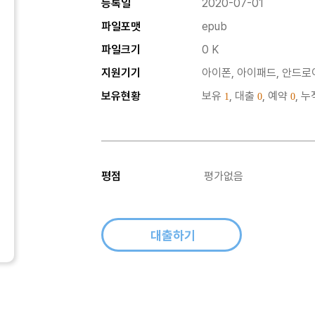
등록일
2020-07-01
파일포맷
epub
파일크기
0 K
지원기기
아이폰, 아이패드, 안드로이
보유현황
보유
, 대출
, 예약
, 
1
0
0
평점
평가없음
대출하기